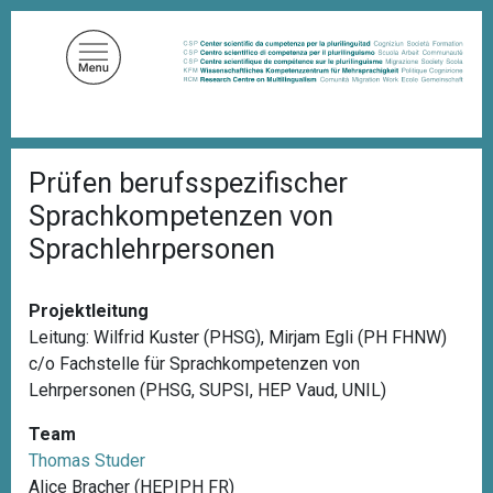
D
i
r
e
k
t
P
z
Prüfen berufsspezifischer
f
u
a
Sprachkompetenzen von
d
m
n
Sprachlehrpersonen
I
a
n
v
i
h
Projektleitung
g
a
a
Leitung: Wilfrid Kuster (PHSG), Mirjam Egli (PH FHNW)
l
t
c/o Fachstelle für Sprachkompetenzen von
i
t
Lehrpersonen (PHSG, SUPSI, HEP Vaud, UNIL)
o
n
Team
Thomas Studer
Alice Bracher (HEP|PH FR)