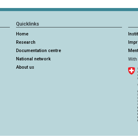
Quicklinks
Home
Insti
Research
Imp
Documentation centre
Ment
National network
With
About us