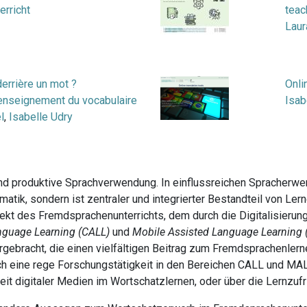
rricht
teac
Laur
derrière un mot ?
Onli
enseignement du vocabulaire
Isab
l
,
Isabelle Udry
und produktive Sprachverwendung. In einflussreichen Spracherwe
atik, sondern ist zentraler und integrierter Bestandteil von Le
pekt des Fremdsprachenunterrichts, dem durch die Digitalisier
nguage Learning (CALL)
und
Mobile Assisted Language Learning
ebracht, die einen vielfältigen Beitrag zum Fremdsprachenlerne
uch eine rege Forschungstätigkeit in den Bereichen CALL und MAL
it digitaler Medien im Wortschatzlernen, oder über die Lernzufr