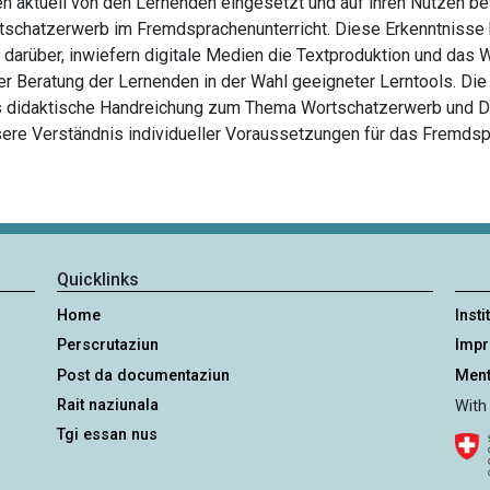
en aktuell von den Lernenden eingesetzt und auf ihren Nutzen b
ortschatzerwerb im Fremdsprachenunterricht. Diese Erkenntnisse 
darüber, inwiefern digitale Medien die Textproduktion und das W
er Beratung der Lernenden in der Wahl geeigneter Lerntools. D
s didaktische Handreichung zum Thema Wortschatzerwerb und Dig
sere Verständnis individueller Voraussetzungen für das Fremdspr
Quicklinks
Home
Insti
Perscrutaziun
Imp
Post da documentaziun
Ment
Rait naziunala
With
Tgi essan nus