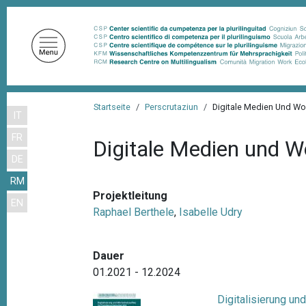
D
i
r
e
k
t
P
z
Startseite
Perscrutaziun
Digitale Medien Und Wo
IT
f
u
FR
m
a
Digitale Medien und W
I
DE
d
n
RM
n
h
Projektleitung
EN
a
a
Raphael Berthele
,
Isabelle Udry
l
v
t
i
Dauer
g
01.2021 - 12.2024
a
Digitalisierung u