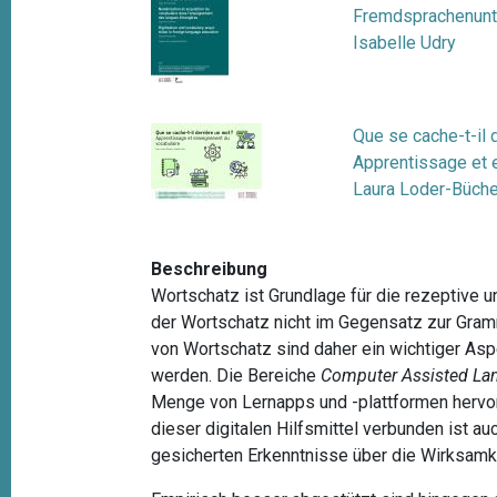
t
Fremdsprachenunte
Isabelle Udry
i
o
n
Que se cache-t-il 
Apprentissage et 
Laura Loder-Büche
Beschreibung
Wortschatz ist Grundlage für die rezeptive 
der Wortschatz nicht im Gegensatz zur Gramm
von Wortschatz sind daher ein wichtiger As
werden. Die Bereiche
Computer Assisted La
Menge von Lernapps und -plattformen hervorg
dieser digitalen Hilfsmittel verbunden ist a
gesicherten Erkenntnisse über die Wirksamke