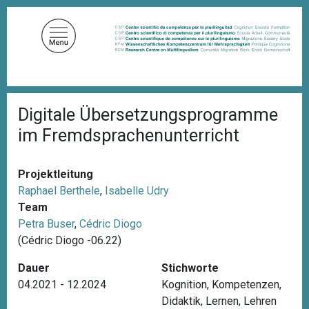
D
i
r
e
k
t
P
z
Digitale Übersetzungsprogramme
f
u
a
im Fremdsprachenunterricht
d
m
n
I
a
n
v
Projektleitung
i
h
Raphael Berthele
,
Isabelle Udry
g
a
Team
a
l
t
Petra Buser
,
Cédric Diogo
i
t
(Cédric Diogo -06.22)
o
n
Dauer
Stichworte
04.2021 - 12.2024
Kognition
,
Kompetenzen
,
Didaktik
,
Lernen
,
Lehren