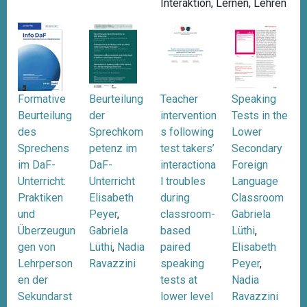
Interaktion
,
Lernen
,
Lehren
Formative
Beurteilung
Teacher
Speaking
Beurteilung
der
intervention
Tests in the
des
Sprechkom
s following
Lower
Sprechens
petenz im
test takers’
Secondary
im DaF-
DaF-
interactiona
Foreign
Unterricht:
Unterricht
l troubles
Language
Praktiken
Elisabeth
during
Classroom
und
Peyer
,
classroom-
Gabriela
Überzeugun
Gabriela
based
Lüthi
,
gen von
Lüthi
,
Nadia
paired
Elisabeth
Lehrperson
Ravazzini
speaking
Peyer
,
en der
tests at
Nadia
Sekundarst
lower level
Ravazzini