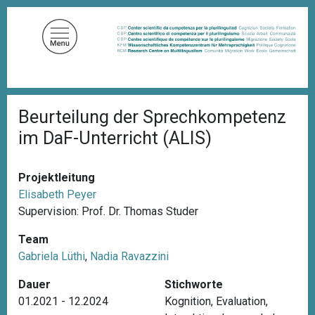
D
i
r
e
k
t
P
z
Beurteilung der Sprechkompetenz
f
u
a
im DaF-Unterricht (ALIS)
d
m
n
I
a
n
v
Projektleitung
i
h
Elisabeth Peyer
g
a
Supervision: Prof. Dr. Thomas Studer
a
l
t
Team
i
t
o
Gabriela Lüthi
,
Nadia Ravazzini
n
Dauer
Stichworte
01.2021 - 12.2024
Kognition
,
Evaluation
,