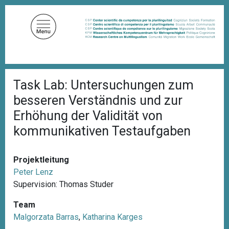
D
i
r
e
k
t
P
z
Task Lab: Untersuchungen zum
f
u
a
besseren Verständnis und zur
d
m
n
Erhöhung der Validität von
I
a
kommunikativen Testaufgaben
n
v
i
h
g
a
a
Projektleitung
l
t
Peter Lenz
i
t
o
Supervision: Thomas Studer
n
Team
Malgorzata Barras
,
Katharina Karges