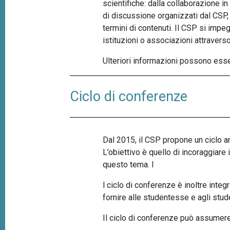
scientifiche: dalla collaborazione in 
p
n
di discussione organizzati dal CSP, 
a
c
termini di contenuti. Il CSP si impeg
i
n
istituzioni o associazioni attravers
p
e
a
Ulteriori informazioni possono ess
l
e
Ciclo di conferenze
Dal 2015, il CSP propone un ciclo an
L’obiettivo è quello di incoraggiare i
questo tema. I
l ciclo di conferenze è inoltre integ
fornire alle studentesse e agli stude
Il ciclo di conferenze può assumere