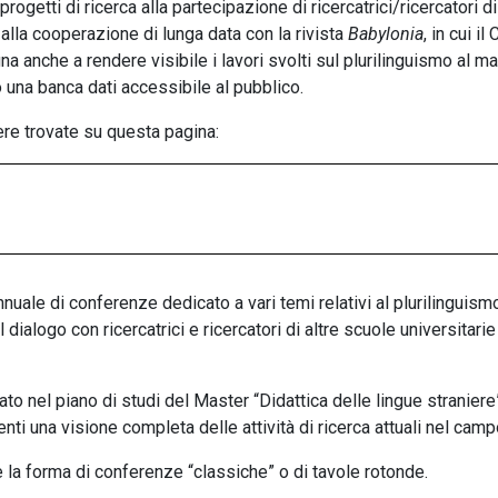
progetti di ricerca alla partecipazione di ricercatrici/ricercatori d
alla cooperazione di lunga data con la rivista
Babylonia
, in cui i
na anche a rendere visibile i lavori svolti sul plurilinguismo al 
o una banca dati accessibile al pubblico.
ere trovate su questa pagina:
nuale di conferenze dedicato a vari temi relativi al plurilinguism
l dialogo con ricercatrici e ricercatori di altre scuole universitari
rato nel piano di studi del Master “Didattica delle lingue straniere
nti una visione completa delle attività di ricerca attuali nel camp
 la forma di conferenze “classiche” o di tavole rotonde.