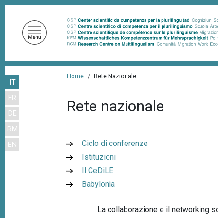
S
a
l
t
a
a
B
l
Home
Rete Nazionale
IT
r
c
FR
o
i
Rete nazionale
n
DE
c
t
RM
i
e
Ciclo di conferenze
EN
n
o
Istituzioni
u
l
t
Il CeDiLE
e
o
Babylonia
d
p
r
i
La collaborazione e il networking s
i