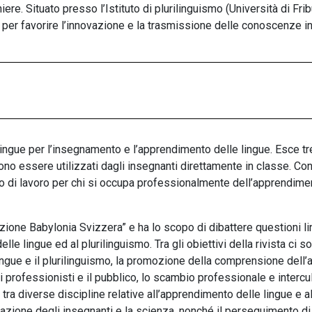
ere. Situato presso l’Istituto di plurilinguismo (Università di Fr
 per favorire l’innovazione e la trasmissione delle conoscenze in
ilingue per l’insegnamento e l’apprendimento delle lingue. Esce tr
ssono essere utilizzati dagli insegnanti direttamente in classe. Co
nto di lavoro per chi si occupa professionalmente dell’apprendime
ione Babylonia Svizzera” e ha lo scopo di dibattere questioni ling
elle lingue ed al plurilinguismo. Tra gli obiettivi della rivista ci
ingue e il plurilinguismo, la promozione della comprensione dell’a
 i professionisti e il pubblico, lo scambio professionale e intercul
ra diverse discipline relative all’apprendimento delle lingue e al
mazione degli insegnanti e la scienza, nonché il perseguimento di 