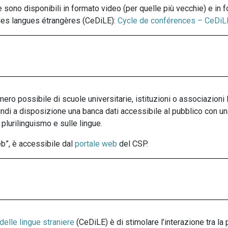
 sono disponibili in formato video (per quelle più vecchie) e in f
des langues étrangères (CeDiLE):
Cycle de conférences – CeDiL
ero possibile di scuole universitarie, istituzioni o associazion
di a disposizione una banca dati accessibile al pubblico con una r
 plurilinguismo e sulle lingue.
b”, è accessibile dal
portale web
del CSP.
 delle lingue straniere
(CeDiLE) è di stimolare l’interazione tra la 