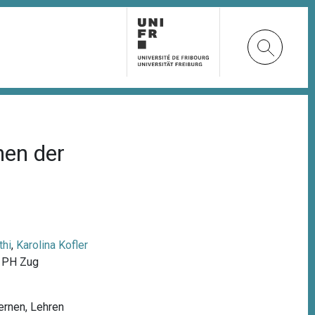
hen der
thi
,
Karolina Kofler
g
PH Zug
ernen
,
Lehren