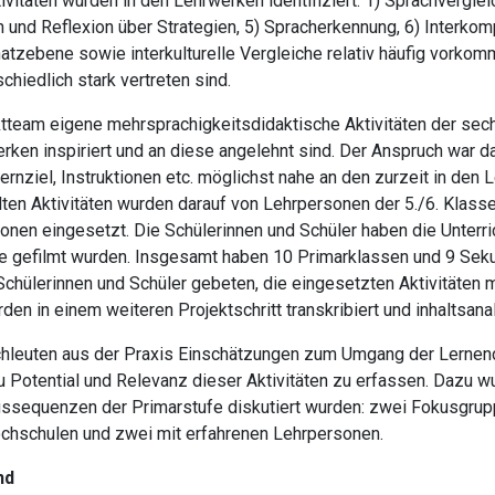
täten wurden in den Lehrwerken identifiziert: 1) Sprachvergleich
on und Reflexion über Strategien, 5) Spracherkennung, 6) Interk
atzebene sowie interkulturelle Vergleiche relativ häufig vorko
hiedlich stark vertreten sind.
ktteam eigene mehrsprachigkeitsdidaktische Aktivitäten der sec
rken inspiriert und an diese angelehnt sind. Der Anspruch war da
ernziel, Instruktionen etc. möglichst nahe an den zurzeit in den 
n Aktivitäten wurden darauf von Lehrpersonen der 5./6. Klasse
ionen eingesetzt. Die Schülerinnen und Schüler haben die Unterri
e gefilmt wurden. Insgesamt haben 10 Primarklassen und 9 Sek
chülerinnen und Schüler gebeten, die eingesetzten Aktivitäten 
n in einem weiteren Projektschritt transkribiert und inhaltsana
achleuten aus der Praxis Einschätzungen zum Umgang der Lernen
zu Potential und Relevanz dieser Aktivitäten zu erfassen. Dazu
ssequenzen der Primarstufe diskutiert wurden: zwei Fokusgrup
hschulen und zwei mit erfahrenen Lehrpersonen.
nd