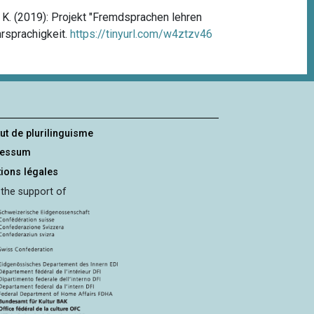
r, K. (2019): Projekt "Fremdsprachen lehren
hrsprachigkeit.
https://tinyurl.com/w4ztzv46
tut de plurilinguisme
ressum
ions légales
 the support of