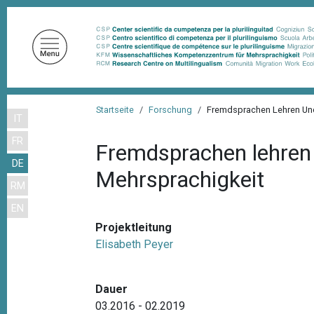
D
i
r
e
k
t
P
z
Startseite
Forschung
Fremdsprachen Lehren Und 
IT
f
u
FR
m
a
Fremdsprachen lehren 
I
DE
d
Mehrsprachigkeit
n
RM
n
h
EN
a
a
l
Projektleitung
v
t
Elisabeth Peyer
i
g
Dauer
a
03.2016 - 02.2019