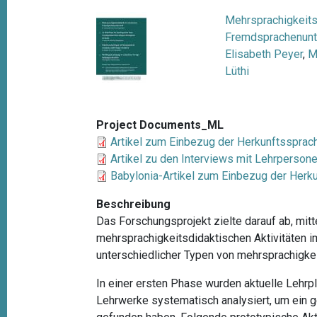
t
Mehrsprachigkeits
i
Fremdsprachenunte
o
Elisabeth Peyer
,
M
Lüthi
n
Project Documents_ML
Artikel zum Einbezug der Herkunftssprac
Artikel zu den Interviews mit Lehrperson
Babylonia-Artikel zum Einbezug der Her
Beschreibung
Das Forschungsprojekt zielte darauf ab, mit
mehrsprachigkeitsdidaktischen Aktivitäten i
unterschiedlicher Typen von mehrsprachigkei
In einer ersten Phase wurden aktuelle Lehr
Lehrwerke systematisch analysiert, um ein 