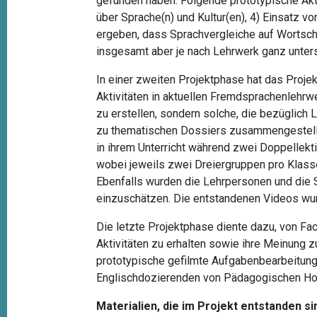
gefunden haben. Folgende prototypische Aktivi
über Sprache(n) und Kultur(en), 4) Einsatz v
ergeben, dass Sprachvergleiche auf Wortsch
insgesamt aber je nach Lehrwerk ganz untersc
In einer zweiten Projektphase hat das Proje
Aktivitäten in aktuellen Fremdsprachenlehrwe
zu erstellen, sondern solche, die bezüglich L
zu thematischen Dossiers zusammengestellte
in ihrem Unterricht während zwei Doppellekt
wobei jeweils zwei Dreiergruppen pro Klass
Ebenfalls wurden die Lehrpersonen und die S
einzuschätzen. Die entstandenen Videos wurde
Die letzte Projektphase diente dazu, von F
Aktivitäten zu erhalten sowie ihre Meinung 
prototypische gefilmte Aufgabenbearbeitung
Englischdozierenden von Pädagogischen Hoc
Materialien, die im Projekt entstanden si