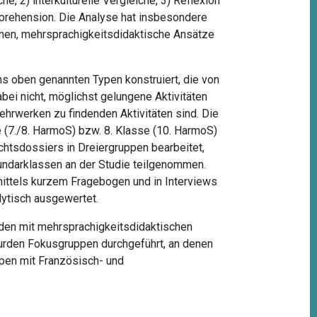
e, 2) interkulturelle Vergleiche, 3) Reflexion
omprehension. Die Analyse hat insbesondere
mmen, mehrsprachigkeitsdidaktische Ansätze
hs oben genannten Typen konstruiert, die von
bei nicht, möglichst gelungene Aktivitäten
Lehrwerken zu findenden Aktivitäten sind. Die
 (7./8. HarmoS) bzw. 8. Klasse (10. HarmoS)
chtsdossiers in Dreiergruppen bearbeitet,
undarklassen an der Studie teilgenommen.
mittels kurzem Fragebogen und in Interviews
lytisch ausgewertet.
den mit mehrsprachigkeitsdidaktischen
 wurden Fokusgruppen durchgeführt, an denen
pen mit Französisch- und