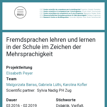
D
i
r
e
k
t
P
z
Fremdsprachen lehren und lernen
f
u
a
in der Schule im Zeichen der
d
m
n
Mehrsprachigkeit
I
a
n
v
i
h
Projektleitung
g
a
a
Elisabeth Peyer
l
t
Team
i
t
Malgorzata Barras
,
Gabriela Lüthi
,
Karolina Kofler
o
n
Scientific partner:
Sylvia Nadig
PH Zug
Dauer
Stichworte
03.2016 - 02.2019
Didaktik
,
Vielfalt
,