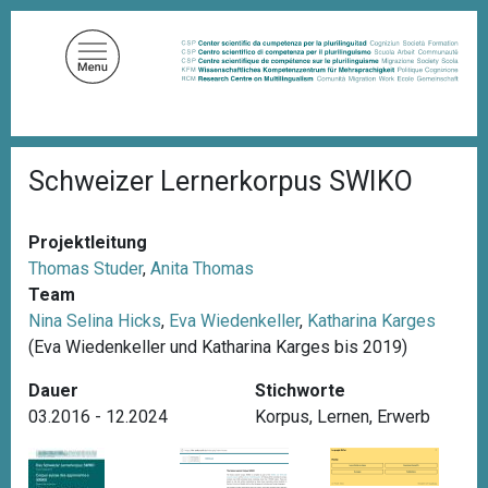
D
i
r
e
k
t
P
z
Schweizer Lernerkorpus SWIKO
f
u
a
d
m
n
Projektleitung
I
a
Thomas Studer
,
Anita Thomas
n
v
i
Team
h
g
Nina Selina Hicks
,
Eva Wiedenkeller
,
Katharina Karges
a
a
(Eva Wiedenkeller und Katharina Karges bis 2019)
l
t
i
t
Dauer
Stichworte
o
n
03.2016 - 12.2024
Korpus
,
Lernen
,
Erwerb