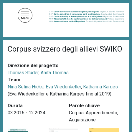
S
a
l
t
a
a
B
l
Corpus svizzero degli allievi SWIKO
r
c
i
c
o
i
Direzione del progetto
n
o
Thomas Studer
,
Anita Thomas
t
l
e
Team
e
d
Nina Selina Hicks
,
Eva Wiedenkeller
,
Katharina Karges
n
i
(Eva Wiedenkeller e Katharina Karges fino al 2019)
u
p
a
t
Durata
Parole chiave
n
o
e
03.2016 - 12.2024
Corpus
,
Apprendimento
,
p
Acquisizione
r
i