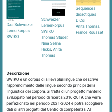
n
Séquences
c
didactiques
i
Schweizer
DiCoi
p
Das Schweizer
Lernerkorpus
Anita Thomas
,
a
Lernerkorpus
SWIKO
France Rousset
l
SWIKO
Thomas Studer
,
e
Nina Selina
Hicks
,
Anita
Thomas
Descrizione
SWIKO è un corpus di allievi plurilingue che descrive
l’apprendimento delle lingue secondo principi della
linguistica dei corpora. Si tratta di un progetto mantello
sviluppato nel periodo di ricerca 2016-2019, che verrà
perfezionato nel periodo 2021-2024 e potrà accogliere
dati di altri progetti del Centro di competenza. Al