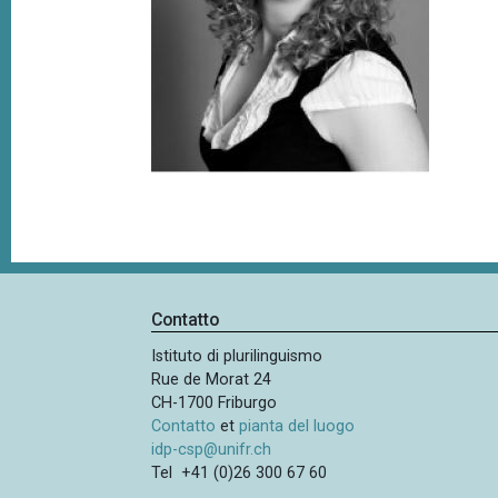
p
n
a
c
i
n
p
e
a
l
e
Contatto
Istituto di plurilinguismo
Rue de Morat 24
CH-1700 Friburgo
Contatto
et
pianta del luogo
idp-csp@unifr.ch
Tel +41 (0)26 300 67 60