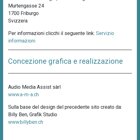
Murtengasse 24
n
1700 Friburgo
c
Svizzera
i
p
Per informazioni clicchi il seguente link:
Servizio
a
informazioni
l
e
Concezione grafica e realizzazione
Audio Media Assist sàrl
www.a-m-a.ch
Sulla base del design del precedente sito creato da:
Billy Ben, Grafik Studio
www.billyben.ch