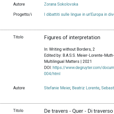
Autore
Zorana Sokolovska
Progetto/i
I dibattiti sulle lingue in un'Europa in di
Figures of interpretation
Titolo
In: Writing without Borders, 2
Edited by: B.A.S.S. Meier-Lorente-Mut
Multilingual Matters | 2021
DOI:
https://www.degruyter.com/docu
004/html
Autore
Stefanie Meier
,
Beatriz Lorente
,
Sebast
De travers - Quer - Di traverso
Titolo