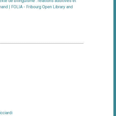
xte de bilinguisme : relations additives et
mand | FOLIA - Fribourg Open Library and
icciardi