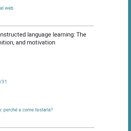
e al web
 instructed language learning: The
nition, and motivation
k/31
ue: perché e come testarla?