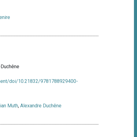
venire
h-Duchêne
ment/doi/10.21832/9781788929400-
ian Muth
,
Alexandre Duchêne