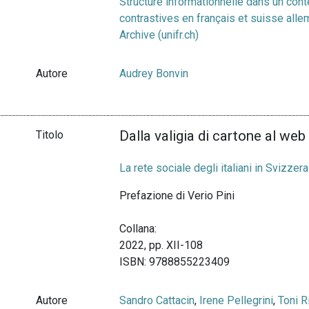
Structure informationnelle dans un conte
contrastives en français et suisse alle
Archive (unifr.ch)
Autore
Audrey Bonvin
Dalla valigia di cartone al web
Titolo
La rete sociale degli italiani in Svizzera
Prefazione di Verio Pini
Collana:
2022, pp. XII-108
ISBN: 9788855223409
Autore
Sandro Cattacin
,
Irene Pellegrini
,
Toni R