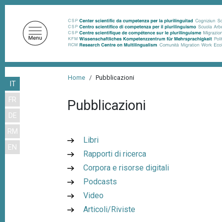
S
a
l
t
a
a
B
l
Home
Pubblicazioni
IT
r
c
FR
o
Pubblicazioni
i
n
DE
c
t
RM
i
e
Libri
EN
n
o
Rapporti di ricerca
u
l
Corpora e risorse digitali
t
e
Podcasts
o
d
Video
p
r
Articoli/Riviste
i
i