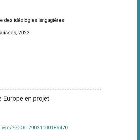
uve des idéologies langagières
 suisses, 2022
 Europe en projet
/fr/livre/?GCOI=29021100186470