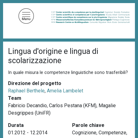
S
a
l
t
a
a
B
l
Lingua d'origine e lingua di
r
c
i
scolarizzazione
c
o
i
n
o
In quale misura le competenze linguistiche sono trasferibili?
t
l
e
Direzione del progetto
e
d
Raphael Berthele
,
Amelia Lambelet
n
i
Team
u
p
a
Fabricio Decandio, Carlos Pestana (KFM), Magalie
t
n
Desgrippes (UniFR)
o
e
p
Durata
Parole chiave
r
01.2012 - 12.2014
Cognizione
,
Competenze
,
i