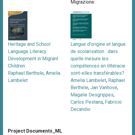
Migrazione
n
c
i
p
a
l
Heritage and School
Langue d'origine et langue
e
Language Literacy
de scolarisation : dans
Development in Migrant
quelle mesure les
Children
compétences en littéracie
Raphael Berthele
,
Amelia
sont-elles transférables?
Lambelet
Amelia Lambelet
,
Raphael
Berthele
,
Jan Vanhove
,
Magalie Desgrippes
,
Carlos Pestana
,
Fabricio
Decandio
Project Documents_ML