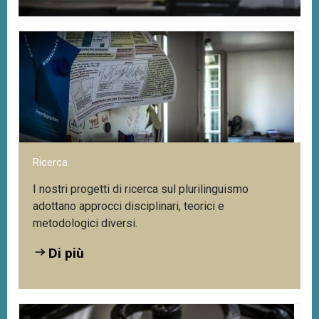
Servizi digitali del Centro di competenza
Av
Ut
i
Accesso al portale web del plurilinguismo:
Di più
Ricerca
I nostri progetti di ricerca sul plurilinguismo
adottano approcci disciplinari, teorici e
metodologici diversi.
Di più