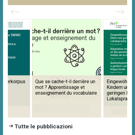
 derrière un
Eingewöhnung in Kitas mit
Learning Prag
age et
Kindern und Eltern mit
Foreign and 
 vocabulaire
geringen Kenntnissen der
Languages
Lokalsprache
Tutte le pubblicazioni