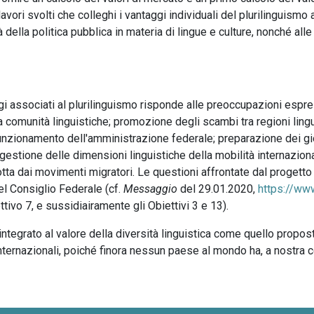
 lavori svolti che colleghi i vantaggi individuali del plurilinguismo
à della politica pubblica in materia di lingue e culture, nonché all
 associati al plurilinguismo risponde alle preoccupazioni espres
comunità linguistiche; promozione degli scambi tra regioni lingui
l funzionamento dell'amministrazione federale; preparazione dei gi
 gestione delle dimensioni linguistiche della mobilità internazion
otta dai movimenti migratori. Le questioni affrontate dal progetto 
l Consiglio Federale (cf.
Messaggio
del 29.01.2020,
https://ww
iettivo 7, e sussidiairamente gli Obiettivi 3 e 13).
 integrato al valore della diversità linguistica come quello propo
internazionali, poiché finora nessun paese al mondo ha, a nostra