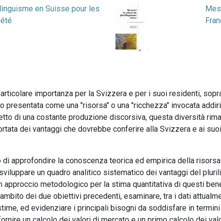
ilinguisme en Suisse pour les
Mesu
iété
Fran
 particolare importanza per la Svizzera e per i suoi residenti, sop
so presentata come una "risorsa" o una "ricchezza" invocata addi
to di una costante produzione discorsiva, questa diversità rimane
portata dei vantaggi che dovrebbe conferire alla Svizzera e ai suo
o di approfondire la conoscenza teorica ed empirica della risorsa 
) sviluppare un quadro analitico sistematico dei vantaggi del pluril
un approccio metodologico per la stima quantitativa di questi benefi
'ambito dei due obiettivi precedenti, esaminare, tra i dati attualm
 stime, ed evidenziare i principali bisogni da soddisfare in termini
r fornire un calcolo dei valori di mercato e un primo calcolo dei va