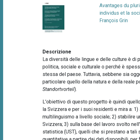
p
Avantages du plur
n
a
individus et la soc
c
François Grin
i
n
p
e
a
l
e
Descrizione
La diversità delle lingue e delle culture è di
politica, sociale e culturale o perché è spes
stessa del paese. Tuttavia, sebbene sia ogget
particolare quello della natura e della reale 
Standortvorteil
).
L'obiettivo di questo progetto è quindi quell
la Svizzera e per i suoi residenti e mira a: 1
multilinguismo a livello sociale; 2) stabilire 
Svizzera; 3) sulla base del lavoro svolto nell
statistica (UST), quelli che si prestano a tali
quantitative a partire dai dati disponibili, pe