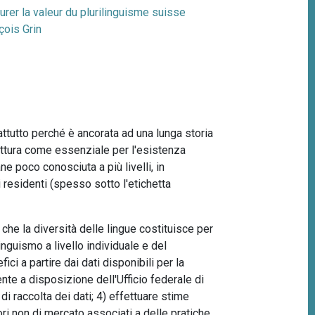
rer la valeur du plurilinguisme suisse
çois Grin
rattutto perché è ancorata ad una lunga storia
rittura come essenziale per l'esistenza
 poco conosciuta a più livelli, in
i residenti (spesso sotto l'etichetta
che la diversità delle lingue costituisce per
inguismo a livello individuale e del
ci a partire dai dati disponibili per la
ente a disposizione dell'Ufficio federale di
 di raccolta dei dati; 4) effettuare stime
lori non di mercato associati a delle pratiche