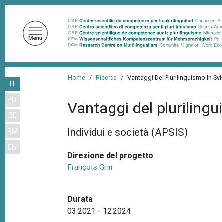
S
a
l
t
a
a
B
l
Home
Ricerca
Vantaggi Del Plurilinguismo In Sv
IT
r
c
FR
o
i
Vantaggi del plurilingu
n
DE
c
t
Individui e società (APSIS)
RM
i
e
EN
n
o
Direzione del progetto
u
l
François Grin
t
e
o
d
p
Durata
r
i
03.2021 - 12.2024
i