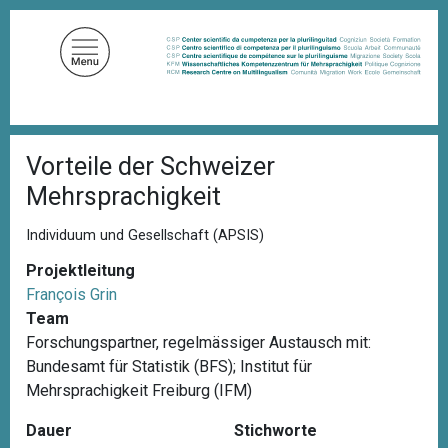
D
i
r
e
k
t
P
z
Vorteile der Schweizer
f
u
a
Mehrsprachigkeit
d
m
n
I
a
Individuum und Gesellschaft (APSIS)
n
v
i
Projektleitung
h
g
François Grin
a
a
Team
l
t
i
Forschungspartner, regelmässiger Austausch mit:
t
o
Bundesamt für Statistik (BFS); Institut für
n
Mehrsprachigkeit Freiburg (IFM)
Dauer
Stichworte