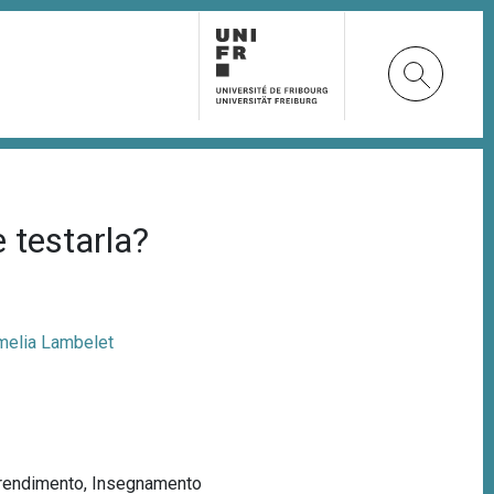
 testarla?
melia Lambelet
rendimento
,
Insegnamento