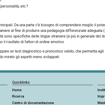
?
/personalità, etc.?
rincipali. Da una parte c’è bisogno di comprendere meglio il poten
raniere al fine di produrre una pedagogia differenziale adeguata (
à sono specifiche delle lingue straniere (e più in generale del do
 il risultato di fattori di ordine emotivo.
luppare un test diagnostico e pronostico valido, che permetta agli 
odo mirato gli aspetti meno sviluppati.
Quicklinks
Home
Insti
Ricerca
Imp
Centro di documentazione
Ment