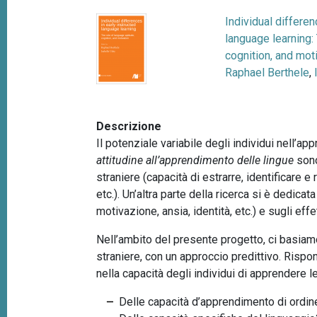
p
n
Individual differen
a
c
language learning:
i
n
cognition, and mot
p
e
Raphael Berthele
,
a
l
e
Descrizione
Il potenziale variabile degli individui nell’ap
attitudine all’apprendimento delle lingue
sono
straniere (capacità di estrarre, identificare e
etc.). Un’altra parte della ricerca si è dedic
motivazione, ansia, identità, etc.) e sugli ef
Nell’ambito del presente progetto, ci basiam
straniere, con un approccio predittivo. Rispo
nella capacità degli individui di apprendere 
Delle capacità d’apprendimento di ordin