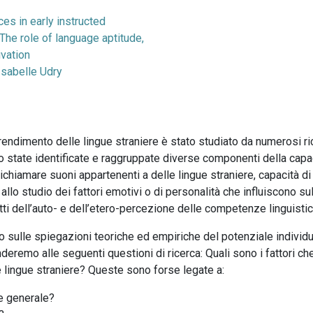
ces in early instructed
 The role of language aptitude,
ivation
Isabelle Udry
prendimento delle lingue straniere è stato studiato da numerosi rice
 state identificate e raggruppate diverse componenti della capac
 richiamare suoni appartenenti a delle lingue straniere, capacità di 
ata allo studio dei fattori emotivi o di personalità che influiscon
fetti dell’auto- e dell’etero-percezione delle competenze linguisti
o sulle spiegazioni teoriche ed empiriche del potenziale individ
nderemo alle seguenti questioni di ricerca: Quali sono i fattori c
le lingue straniere? Queste sono forse legate a:
e generale?