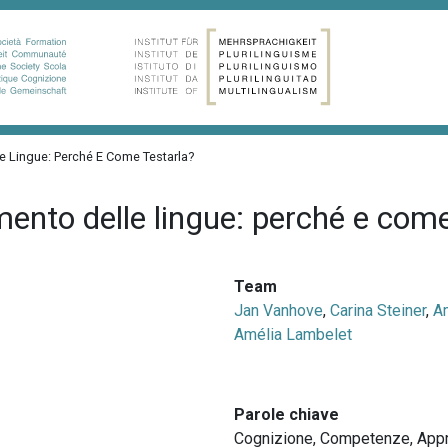
le Lingue: Perché E Come Testarla?
imento delle lingue: perché e come
Team
Jan Vanhove
,
Carina Steiner
,
A
Amélia Lambelet
Parole chiave
Cognizione
,
Competenze
,
App