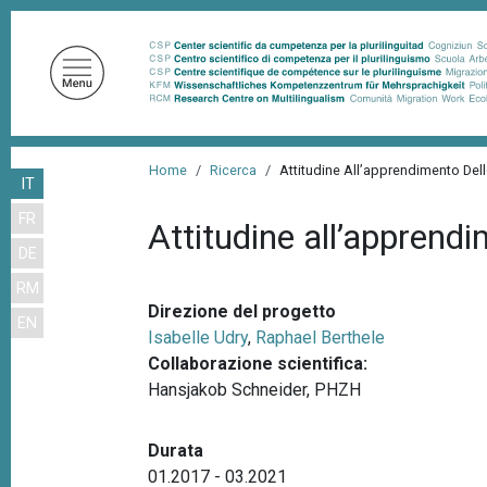
S
a
l
t
a
a
B
l
Home
Ricerca
Attitudine All’apprendimento Del
IT
r
c
FR
o
i
Attitudine all’apprend
n
DE
c
t
RM
i
e
Direzione del progetto
EN
n
o
Isabelle Udry
,
Raphael Berthele
u
l
Collaborazione scientifica:
t
Hansjakob Schneider, PHZH
e
o
d
p
Durata
r
i
01.2017 - 03.2021
i