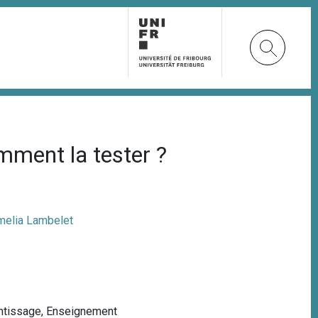
omment la tester ?
melia Lambelet
ntissage
,
Enseignement