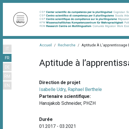
A
l
l
e
r
a
F
u
Accueil
Recherche
Aptitude À L’apprentissage 
IT
i
c
FR
o
l
Aptitude à l’apprentis
n
DE
d
t
RM
'
e
Direction de projet
EN
n
A
Isabelle Udry
,
Raphael Berthele
u
r
Partenaire scientifique:
p
Hansjakob Schneider, PHZH
i
r
a
i
Durée
n
n
01.2017 - 03.2021
c