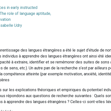
ces in early instructed
 The role of language aptitude,
ivation
Isabelle Udry
apprentissage des langues étrangères a été le sujet d’étude de 
individus à apprendre des langues étrangères ont ainsi été ide
pacité à extraire, identifier et se remémorer des suites de sons
es de sens, etc.). Un autre pan de la recherche s’est par ailleur
la compétence atteinte (par exemple motivation, anxiété, identité e
gières
 sur les explications théoriques et empiriques du potentiel ind
ous répondons aux questions de recherche suivantes : Quels sont
us à apprendre des langues étrangères ? Celles-ci sont-elles liée