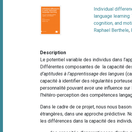
e
i
Individual differen
p
language learning:
a
cognition, and mot
l
Raphael Berthele
,
Description
Le potentiel variable des individus dans l’
Différentes composantes de la capacité des 
d’aptitudes à l’apprentissage des langues
(ca
capacité à identifier des régularités porteus
personnalité pouvant avoir une influence sur 
l’hétéro-perception des compétences langa
Dans le cadre de ce projet, nous nous basons
étrangères, dans une approche prédictive. N
les différences dans la capacité des individ