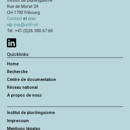
Institut de plurilinguisme
i
Rue de Morat 24
p
CH-1700 Fribourg
Contact
et
plan
a
idp-csp@unifr.ch
l
Tél +41 (0)26 300 67 60
Quicklinks
Home
Recherche
Centre de documentation
Réseau national
A propos de nous
Institut de plurilinguisme
Impressum
Mentions légales