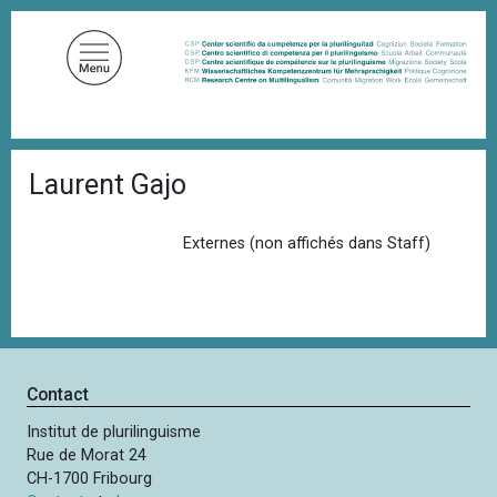
A
l
l
e
r
a
F
u
Laurent Gajo
i
c
l
d
o
'
Externes (non affichés dans Staff)
n
A
t
r
i
e
a
n
n
u
e
p
Contact
r
Institut de plurilinguisme
i
Rue de Morat 24
n
CH-1700 Fribourg
c