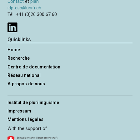
Contact
et
plan
i
idp-csp@unifr.ch
p
Tél +41 (0)26 300 67 60
a
l
Quicklinks
Home
Recherche
Centre de documentation
Réseau national
A propos de nous
Institut de plurilinguisme
Impressum
Mentions légales
With the support of