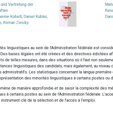
und Vertretung der
Mehr
ften
Rena
ienne Kobelt
,
Daniel Kübler
,
Dani
e
,
Roman Zwicky
 linguistiques au sein de l’Administration fédérale est consid
Des bases légales ont été créées et des directives édictées afi
fets de telles mesures, dans des situations où il faut non seulem
étences linguistiques des candidats, mais également, au niveau
rs administratifs. Les statistiques concernant la langue premièr
eprésentation des minorités linguistiques à certains postes ou d
nomène de manière approfondie et de saisir la complexité des mé
ues à certains postes au sein de l’Administration fédérale. L’acc
strument-clé de la sélection et de l’accès à l’emploi.