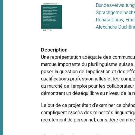
e
Bundesverwaltung 
i
Sprachgemeinscha
p
Renata Coray
,
Emil
a
Alexandre Duchên
l
Description
Une représentation adéquate des communautés
marque importante du plurilinguisme suisse. 
poser la question de l’application et des ef
qualifications professionnelles et les comp
du marché de l’emploi pour les collaborateu
démontrent un déséquilibre au niveau de la r
Le but de ce projet était d’examiner ce phé
compliquent l’accès des minorités linguistiq
recrutement du personnel, considéré comme in