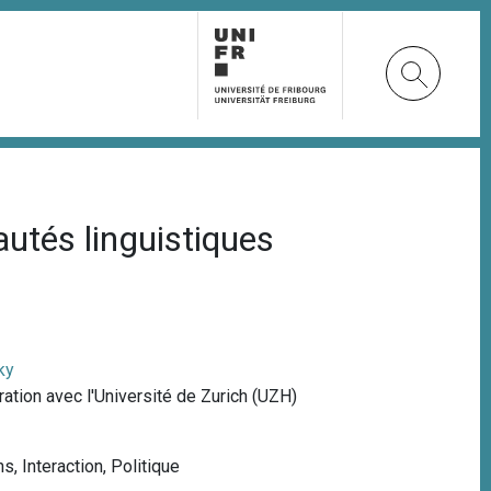
utés linguistiques
ky
ration avec l'Université de Zurich (UZH)
ns
,
Interaction
,
Politique