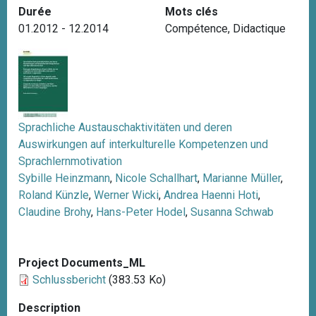
Durée
Mots clés
i
01.2012 - 12.2014
Compétence
,
Didactique
p
a
l
Sprachliche Austauschaktivitäten und deren
Auswirkungen auf interkulturelle Kompetenzen und
Sprachlernmotivation
Sybille Heinzmann
,
Nicole Schallhart
,
Marianne Müller
,
Roland Künzle
,
Werner Wicki
,
Andrea Haenni Hoti
,
Claudine Brohy
,
Hans-Peter Hodel
,
Susanna Schwab
Project Documents_ML
Schlussbericht
(383.53 Ko)
Description