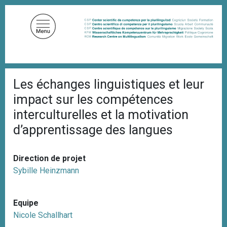
A
l
l
e
r
a
F
u
Les échanges linguistiques et leur
i
c
l
impact sur les compétences
d
o
'
interculturelles et la motivation
n
A
d’apprentissage des langues
t
r
i
e
a
n
n
Direction de projet
u
e
Sybille Heinzmann
p
r
i
Equipe
n
Nicole Schallhart
c