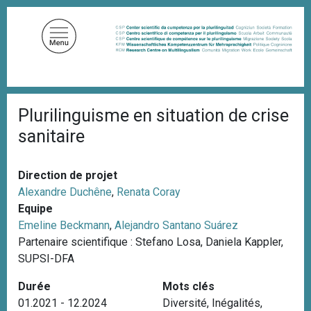
A
l
l
e
r
a
F
u
Plurilinguisme en situation de crise
i
c
l
sanitaire
d
o
'
n
A
t
r
Direction de projet
i
e
Alexandre Duchêne
,
Renata Coray
a
n
Equipe
n
u
e
Emeline Beckmann
,
Alejandro Santano Suárez
p
Partenaire scientifique : Stefano Losa, Daniela Kappler,
r
SUPSI-DFA
i
Durée
Mots clés
n
01.2021 - 12.2024
Diversité
,
Inégalités
,
c