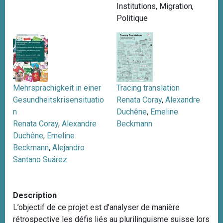
Institutions
,
Migration
,
i
Politique
p
a
l
Mehrsprachigkeit in einer
Tracing translation
Gesundheitskrisensituatio
Renata Coray
,
Alexandre
n
Duchêne
,
Emeline
Renata Coray
,
Alexandre
Beckmann
Duchêne
,
Emeline
Beckmann
,
Alejandro
Santano Suárez
Description
L’objectif de ce projet est d’analyser de manière
rétrospective les défis liés au plurilinguisme suisse lors