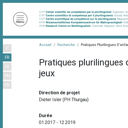
A
l
l
e
r
a
F
u
Accueil
Recherche
Pratiques Plurilingues D’en
IT
i
c
FR
o
l
Pratiques plurilingues
n
DE
d
jeux
t
RM
'
e
EN
n
A
u
Direction de projet
r
p
Dieter Isler (PH Thurgau)
i
r
a
i
Durée
n
n
01.2017 - 12.2019
c