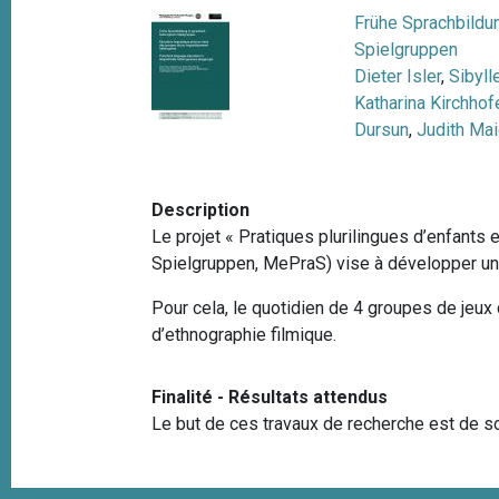
e
i
Frühe Sprachbildu
p
Spielgruppen
a
Dieter Isler
,
Sibyll
l
Katharina Kirchhof
Dursun
,
Judith Mai
Description
Le projet « Pratiques plurilingues d’enfant
Spielgruppen, MePraS) vise à développer une t
Pour cela, le quotidien de 4 groupes de jeu
d’ethnographie filmique
.
Finalité - Résultats attendus
Le but de ces travaux de recherche est de so