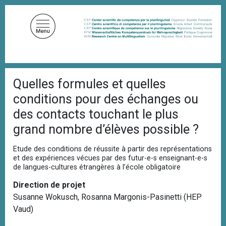
A
l
l
e
r
a
F
u
Quelles formules et quelles
i
c
l
conditions pour des échanges ou
d
o
'
des contacts touchant le plus
n
A
grand nombre d’élèves possible ?
t
r
i
e
a
Etude des conditions de réussite à partir des représentations
n
n
et des expériences vécues par des futur-e-s enseignant-e-s
u
e
de langues-cultures étrangères à l’école obligatoire
p
Direction de projet
r
Susanne Wokusch, Rosanna Margonis-Pasinetti (HEP
i
Vaud)
n
c