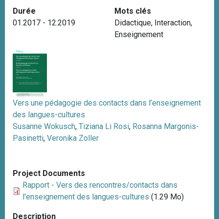
i
Durée
Mots clés
p
01.2017 - 12.2019
Didactique
,
Interaction
,
a
Enseignement
l
Vers une pédagogie des contacts dans l’enseignement
des langues-cultures
Susanne Wokusch
,
Tiziana Li Rosi
,
Rosanna Margonis-
Pasinetti
,
Veronika Zoller
Project Documents
Rapport - Vers des rencontres/contacts dans
l'enseignement des langues-cultures
(1.29 Mo)
Description