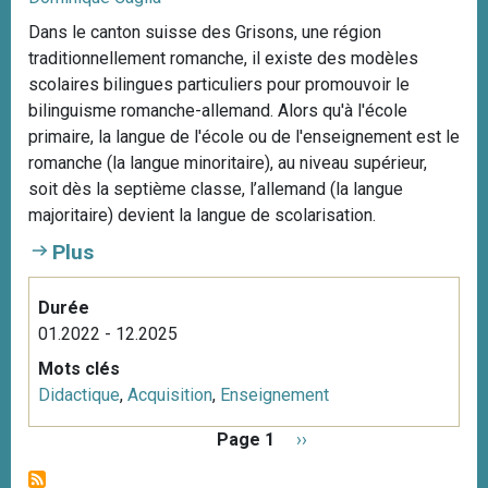
Dans le canton suisse des Grisons, une région
traditionnellement romanche, il existe des modèles
scolaires bilingues particuliers pour promouvoir le
bilinguisme romanche-allemand. Alors qu'à l'école
primaire, la langue de l'école ou de l'enseignement est le
romanche (la langue minoritaire), au niveau supérieur,
soit dès la septième classe, l’allemand (la langue
majoritaire) devient la langue de scolarisation.
Plus
Durée
01.2022 - 12.2025
Mots clés
Didactique
,
Acquisition
,
Enseignement
P
Page 1
P
››
a
a
g