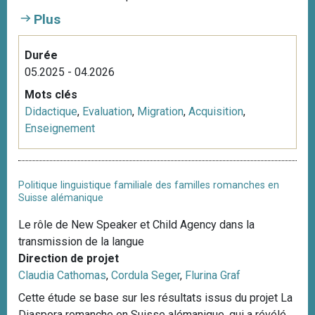
i
Plus
p
a
Durée
l
05.2025 - 04.2026
Mots clés
Didactique
,
Evaluation
,
Migration
,
Acquisition
,
Enseignement
Politique linguistique familiale des familles romanches en
Suisse alémanique
Le rôle de New Speaker et Child Agency dans la
transmission de la langue
Direction de projet
Claudia Cathomas
,
Cordula Seger
,
Flurina Graf
Cette étude se base sur les résultats issus du projet La
Diaspora romanche en Suisse alémanique, qui a révélé