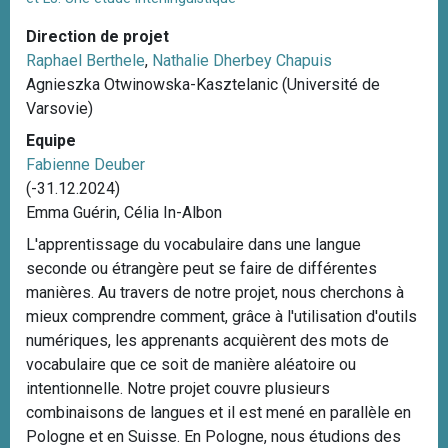
i
Direction de projet
m
Raphael Berthele
,
Nathalie Dherbey Chapuis
o
Agnieszka Otwinowska-Kasztelanic (Université de
n
Varsovie)
e
M
Equipe
o
Fabienne Deuber
r
(-31.12.2024)
e
Emma Guérin, Célia In-Albon
h
L'apprentissage du vocabulaire dans une langue
e
seconde ou étrangère peut se faire de différentes
d
manières. Au travers de notre projet, nous cherchons à
mieux comprendre comment, grâce à l'utilisation d'outils
numériques, les apprenants acquièrent des mots de
vocabulaire que ce soit de manière aléatoire ou
intentionnelle. Notre projet couvre plusieurs
combinaisons de langues et il est mené en parallèle en
Pologne et en Suisse. En Pologne, nous étudions des