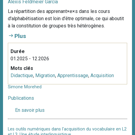
Alexis Feldmeier García
La répartition des apprenant×e×s dans les cours
d'alphabétisation est loin d’être optimale, ce qui aboutit
à la constitution de groupes très hétérogènes.
Plus
Durée
01.2025 - 12.2026
Mots clés
Didactique
,
Migration
,
Apprentissage
,
Acquisition
Simone Morehed
Publications
En savoir plus
s
u
r
Les outils numériques dans l'acquisition du vocabulaire en L2
S
et L3. Une étude interlinguistique