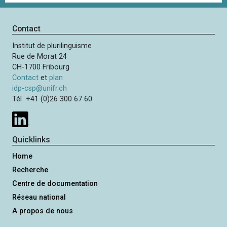
g
i
e
n
s
Contact
a
u
t
Institut de plurilinguisme
i
i
Rue de Morat 24
v
o
CH-1700 Fribourg
a
n
Contact
et
plan
n
idp-csp@unifr.ch
t
Tél +41 (0)26 300 67 60
e
Quicklinks
Home
Recherche
Centre de documentation
Réseau national
A propos de nous