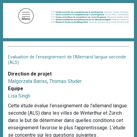
A
l
l
e
r
a
F
u
i
c
l
Evaluation de l’enseignement de l’Allemand langue seconde
d
o
(ALS)
'
n
A
Direction de projet
t
r
Malgorzata Barras
,
Thomas Studer
i
e
a
Equipe
n
n
Lisa Singh
u
e
Cette étude évalue l’enseignement de l’allemand langue
p
seconde (ALS) dans les villes de Winterthur et Zürich
r
dans le but de déterminer dans quelles conditions cet
i
enseignement favorise le plus l’apprentissage. L’étude
n
se concentre sur les questions suivantes :
c