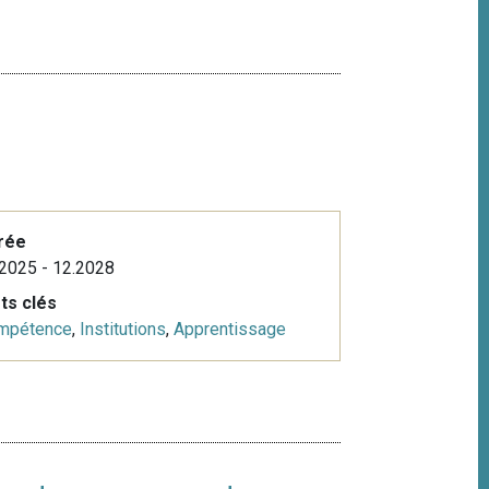
rée
2025 - 12.2028
ts clés
mpétence
,
Institutions
,
Apprentissage