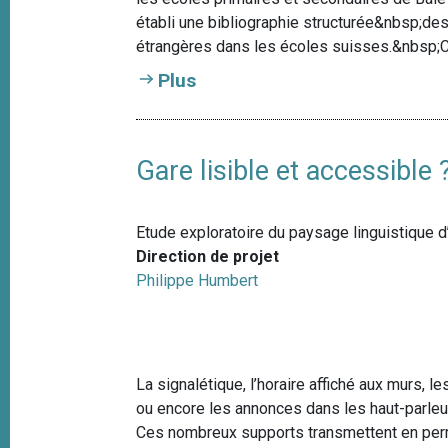
e
i
établi une bibliographie structurée&nbsp;de
p
étrangères dans les écoles suisses.&nbsp;C
a
Plus
l
Gare lisible et accessible 
Etude exploratoire du paysage linguistique d
Direction de projet
Philippe Humbert
La signalétique, l’horaire affiché aux murs, l
ou encore les annonces dans les haut-parleur
Ces nombreux supports transmettent en pe