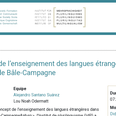
 de l’enseignement des langues étrang
 de Bâle-Campagne
Equipe
Du
Alejandro Santano Suárez
07.
Lou Noah Odermatt
Mo
 concept de l’enseignement des langues étrangères dans
Did
Campagne&nbsp;», l'Institut de plurilinguisme (IdP) a