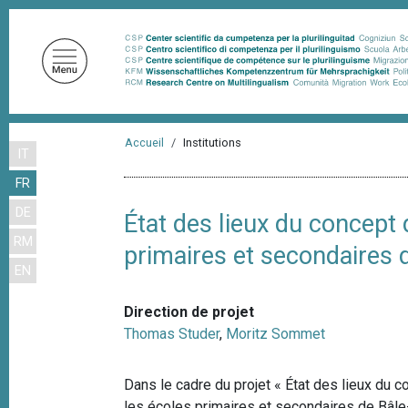
A
l
l
e
r
a
F
u
Accueil
Institutions
IT
i
c
FR
o
l
n
DE
d
État des lieux du concept
t
RM
'
primaires et secondaires
e
EN
n
A
u
r
Direction de projet
p
i
Thomas Studer
,
Moritz Sommet
r
a
i
n
Dans le cadre du projet « État des lieux du
n
c
les écoles primaires et secondaires de Bâle-