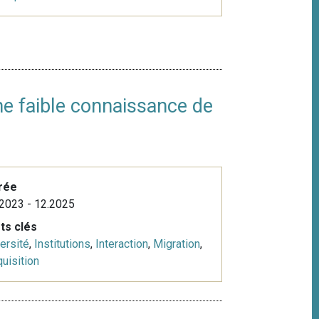
ne faible connaissance de
rée
2023 - 12.2025
ts clés
ersité
,
Institutions
,
Interaction
,
Migration
,
uisition