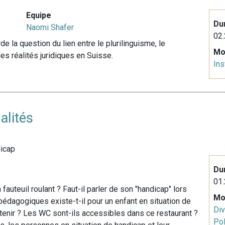
Equipe
Du
Naomi Shafer
02.
de la question du lien entre le plurilinguisme, le
Mo
les réalités juridiques en Suisse.
Ins
alités
dicap
Du
01.
auteuil roulant ? Faut-il parler de son "handicap" lors
Mo
édagogiques existe-t-il pour un enfant en situation de
Div
btenir ? Les WC sont-ils accessibles dans ce restaurant ?
Pol