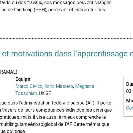
retards ou des travaux, ces messages peuvent changer
ion de handicap (PSH), percevoir et interpréter ces
s et motivations dans l’apprentissage
e (RAMAL)
Equipe
Du
Marco Civico
,
Ilaria Masiero
,
Méghane
03.
Tossonian
, UniGE
Mo
que dans l’administration fédérale suisse (AF). Il porte
Co
 travers de leurs compétences individuelles ainsi que
pratiques, mais il vise aussi à mieux comprendre le
u multilinguisme&nbsp;global de l’AF. Cette thématique
que politique.