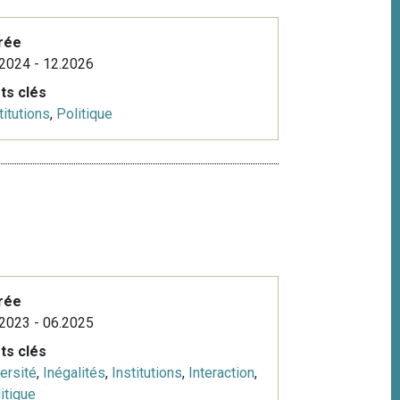
rée
2024 - 12.2026
ts clés
titutions
,
Politique
rée
2023 - 06.2025
ts clés
ersité
,
Inégalités
,
Institutions
,
Interaction
,
itique