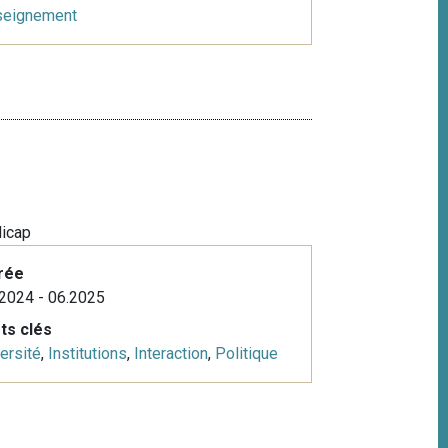
seignement
dicap
rée
2024 - 06.2025
ts clés
ersité
,
Institutions
,
Interaction
,
Politique