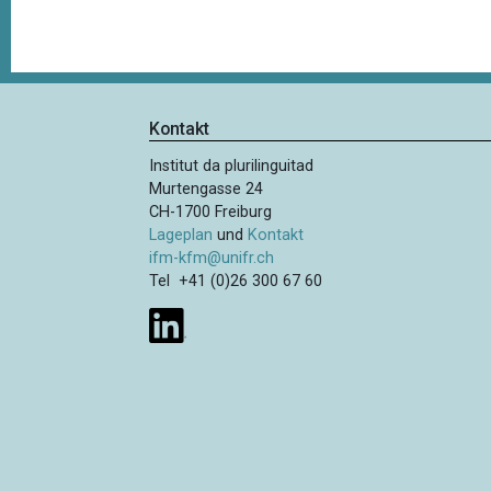
t
i
o
n
Kontakt
Institut da plurilinguitad
Murtengasse 24
CH-1700 Freiburg
Lageplan
und
Kontakt
ifm-kfm@unifr.ch
Tel +41 (0)26 300 67 60