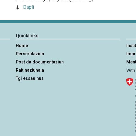
Dapli
Quicklinks
Home
Insti
Perscrutaziun
Imp
Post da documentaziun
Ment
Rait naziunala
With
Tgi essan nus