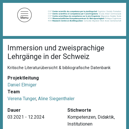
D
i
r
e
k
t
P
z
Immersion und zweisprachige
f
u
a
Lehrgänge in der Schweiz
d
m
n
I
a
Kritische Literaturübersicht & bibliografische Datenbank
n
v
i
Projektleitung
h
g
Daniel Elmiger
a
a
Team
l
t
i
Verena Tunger
,
Aline Siegenthaler
t
o
n
Dauer
Stichworte
03.2021 - 12.2024
Kompetenzen
,
Didaktik
,
Institutionen