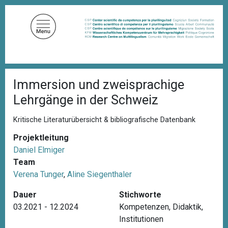
D
i
r
e
k
t
P
z
Immersion und zweisprachige
f
u
a
Lehrgänge in der Schweiz
d
m
n
I
a
Kritische Literaturübersicht & bibliografische Datenbank
n
v
i
Projektleitung
h
g
Daniel Elmiger
a
a
Team
l
t
i
Verena Tunger
,
Aline Siegenthaler
t
o
n
Dauer
Stichworte
03.2021 - 12.2024
Kompetenzen
,
Didaktik
,
Institutionen