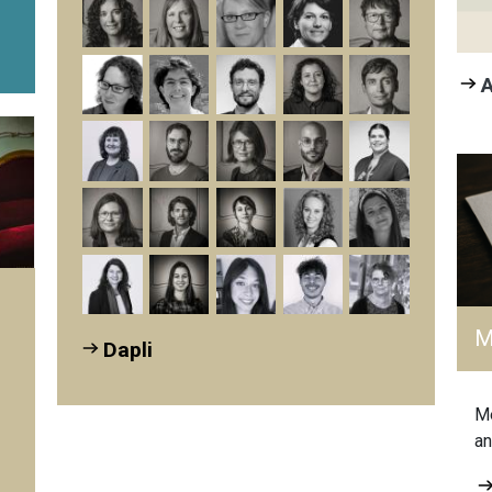
Lehrpersonen der...
A
M
Dapli
Me
.
an