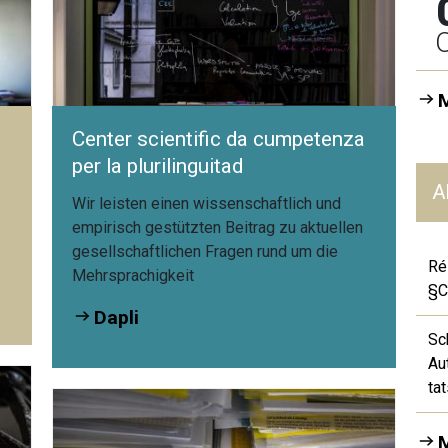
O
Center scientific da cumpetenza
per la plurilinguitad
A
Wir leisten einen wissenschaftlich und
e
empirisch gestützten Beitrag zu aktuellen
gesellschaftlichen Fragen rund um die
Ré
Mehrsprachigkeit
§C
Dapli
Sc
Au
ta