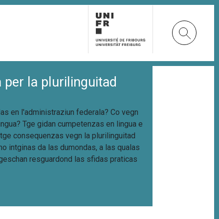
per la plurilinguitad
das en l'administraziun federala? Co vegn
lingua?
Tge gidan cumpetenzas en lingua e
 tge consequenzas vegn la plurilinguitad
mo intginas da las dumondas, a las qualas
tgeschan resguardond las sfidas praticas