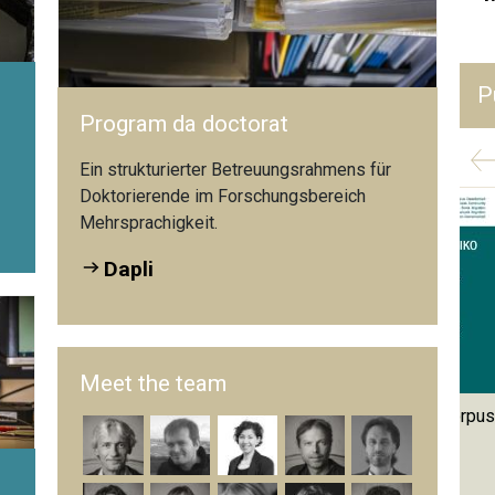
P
Program da doctorat
Ein strukturierter Betreuungsrahmens für
Doktorierende im Forschungsbereich
Mehr­sprachigkeit.
Dapli
Meet the team
Formative Beurteilung des
Das Schweizer Lernerkorpus
Sprechens im DaF-Unterricht:
SWIKO
Praktiken und
Überzeugungen von