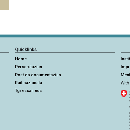
Quicklinks
Home
Insti
Perscrutaziun
Imp
Post da documentaziun
Ment
Rait naziunala
With
Tgi essan nus