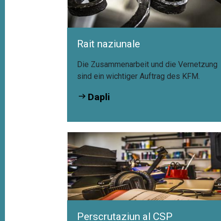
Rait naziunale
Die Zusammenarbeit und die Vernetzung
sind ein wichtiger Auftrag des KFM.
Dapli
Mesurer la valeur du
plurilinguisme suisse
Perscrutaziun al CSP