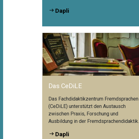
Dapli
Das CeDiLE
Das Fachdidaktikzentrum Fremdsprachen
(CeDiLE) unterstützt den Austausch
zwischen Praxis, Forschung und
Ausbildung in der Fremdsprachendidaktik
Dapli