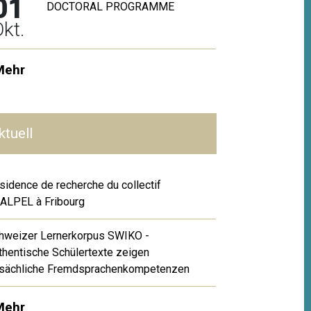
01
DOCTORAL PROGRAMME
kt.
Mehr
ktuell
sidence de recherche du collectif
ALPEL à Fribourg
hweizer Lernerkorpus SWIKO -
thentische Schülertexte zeigen
tsächliche Fremdsprachenkompetenzen
Mehr