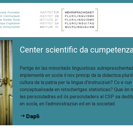
Center scientific da cumpetenza 
Pertge èn las minoritads linguisticas sutrepreschenta
implementà en scola il nov princip da la didactica pluri
cultura da la patria per la lingua d’instrucziun?
Co e cun
conceptualisada en retschertgas statisticas? Quai èn 
las perscrutadras ed ils perscrutaders al CSP sa dedi
en scola, en l'administraziun ed en la societad.
Dapli