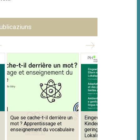
ublicaziuns
Que se cache-t-il derrière un
Eingewöhnung in Kitas mi
mot ? Apprentissage et
Kindern und Eltern mit
enseignement du vocabulaire
geringen Kenntnissen de
Lokalsprache