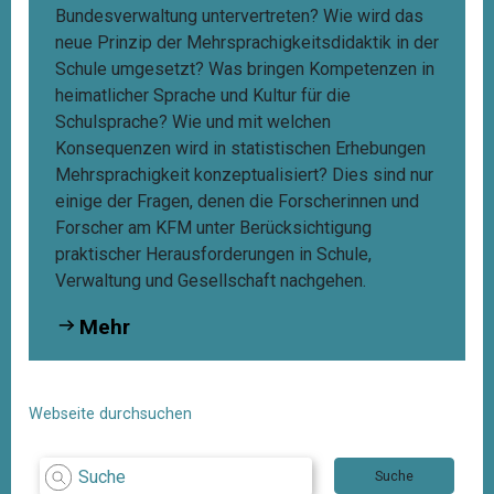
Bundesverwaltung untervertreten? Wie wird das
neue Prinzip der Mehrsprachigkeitsdidaktik in der
Schule umgesetzt? Was bringen Kompetenzen in
heimatlicher Sprache und Kultur für die
Schulsprache? Wie und mit welchen
Konsequenzen wird in statistischen Erhebungen
Mehrsprachigkeit konzeptualisiert? Dies sind nur
einige der Fragen, denen die Forscherinnen und
Forscher am KFM unter Berücksichtigung
praktischer Herausforderungen in Schule,
Verwaltung und Gesellschaft nachgehen.
Mehr
Webseite durchsuchen