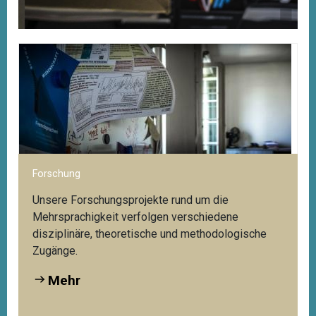
Digitale Angebote des Kompetenzzentrums
Ha
Nu
ews
Zugriff auf das Webportal Mehrsprachigkeit:
Do
Mehr
Forschung
Unsere Forschungsprojekte rund um die
Mehrsprachigkeit verfolgen verschiedene
disziplinäre, theoretische und methodologische
Zugänge.
Mehr