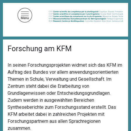
D
i
r
e
k
t
P
z
Forschung am KFM
f
u
a
d
m
n
In seinen Forschungsprojekten widmet sich das KFM im
I
a
Auftrag des Bundes vor allem anwendungsorientierten
n
v
i
Themen in Schule, Verwaltung und Gesellschaft. Im
h
g
Zentrum steht dabei die Erarbeitung von
a
a
Grundlagenwissen oder Entscheidungsgrundlagen.
l
t
i
Zudem werden in ausgewählten Bereichen
t
o
Syntheseberichte zum Forschungsstand erstellt. Das
n
KFM arbeitet dabei in zahlreichen Projekten mit
Forschungspartnern
aus allen Sprachregionen
zusammen.