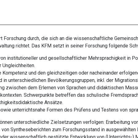
 Forschung durch, die sich an die wissenschaftliche Gemeinsch
waltung richtet. Das KFM setzt in seiner Forschung folgende Sc
n institutioneller und gesellschaftlicher Mehrsprachigkeit in Pol
r Ungleichheiten.
e Kompetenz und den gleichzeitigen oder nacheinander erfolge
 in unterschiedlichen Bevölkerungsgruppen, inkl. der Migration
g zwischen dem Erlernen von Sprachen und didaktischen Mass
rnkontexten. Schwerpunkte betreffen das schulische Fremdsprach
higkeitsdidaktische Ansätze.
 sowie unterrichtsnahe Formen des Prüfens und Testens von spra
nnen unterschiedliche Zielsetzungen verfolgen: Erarbeitung v
n von Syntheseberichten zum Forschungsstand in ausgewählten B
er wissenschaftlich gestützte Entwicklung von (Unterrichts-) M