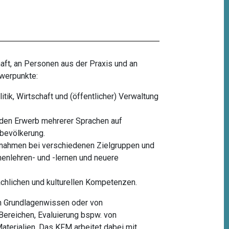
aft, an Personen aus der Praxis und an
hwerpunkte:
itik, Wirtschaft und (öffentlicher) Verwaltung
nden Erwerb mehrerer Sprachen auf
sbevölkerung.
nahmen bei verschiedenen Zielgruppen und
enlehren- und -lernen und neuere
chlichen und kulturellen Kompetenzen.
on Grundlagenwissen oder von
ereichen, Evaluierung bspw. von
aterialien. Das KFM arbeitet dabei mit