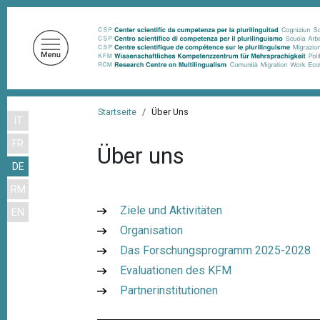
D
i
r
e
k
t
P
z
Startseite
Über Uns
IT
f
u
FR
m
a
Über uns
I
DE
d
n
RM
n
h
Ziele und Aktivitäten
EN
a
a
Organisation
l
v
t
Das Forschungsprogramm 2025-2028
i
Evaluationen des KFM
g
Partnerinstitutionen
a