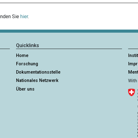
finden Sie
hier
.
Quicklinks
Home
Insti
Forschung
Imp
Dokumentationsstelle
Ment
Nationales Netzwerk
With
Über uns