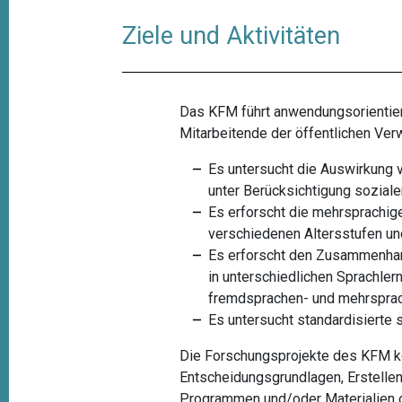
t
Ziele und Aktivitäten
i
o
n
Das KFM führt anwendungsorientiert
Mitarbeitende der öffentlichen Ver
Es untersucht die Auswirkung vo
unter Berücksichtigung soziale
Es erforscht die mehrsprachig
verschiedenen Altersstufen und
Es erforscht den Zusammenhan
in unterschiedlichen Sprachle
fremdsprachen- und mehrsprac
Es untersucht standardisierte
Die Forschungsprojekte des KFM kö
Entscheidungsgrundlagen, Erstelle
Programmen und/oder Materialien od