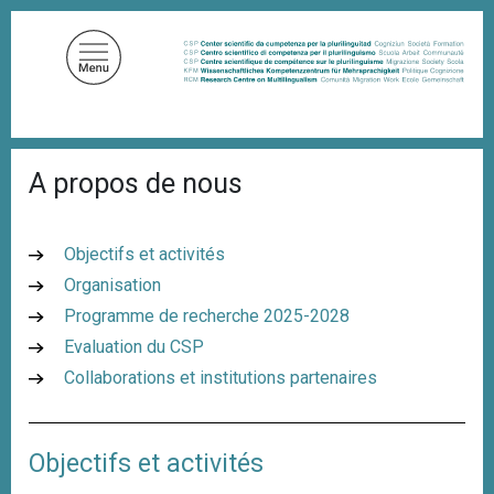
A
l
l
e
r
a
F
u
A propos de nous
i
c
l
d
o
'
n
Objectifs et activités
A
t
r
Organisation
i
e
Programme de recherche 2025-2028
a
n
n
Evaluation du CSP
u
e
Collaborations et institutions partenaires
p
r
i
Objectifs et activités
n
c