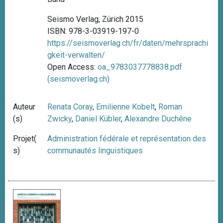
Seismo Verlag, Zürich 2015
ISBN: 978-3-03919-197-0
https://seismoverlag.ch/fr/daten/mehrsprachi
gkeit-verwalten/
Open Access:
oa_9783037778838.pdf
(seismoverlag.ch)
Auteur
Renata Coray
,
Emilienne Kobelt
,
Roman
(s)
Zwicky
,
Daniel Kübler
,
Alexandre Duchêne
Projet(
Administration fédérale et représentation des
s)
communautés linguistiques