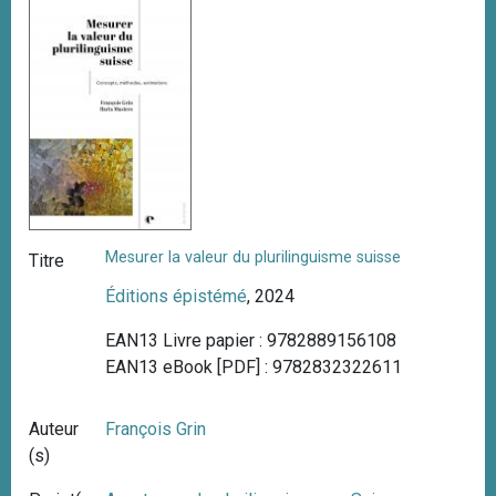
i
p
a
l
Mesurer la valeur du plurilinguisme suisse
Titre
Éditions épistémé
, 2024
EAN13 Livre papier : 9782889156108
EAN13 eBook [PDF] : 9782832322611
Auteur
François Grin
(s)