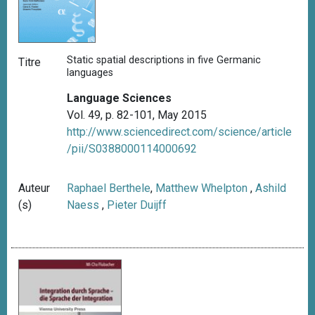
Static spatial descriptions in five Germanic
Titre
languages
Language Sciences
Vol. 49, p. 82-101, May 2015
http://www.sciencedirect.com/science/article
/pii/S0388000114000692
Auteur
Raphael Berthele
,
Matthew Whelpton
,
Ashild
(s)
Naess
,
Pieter Duijff