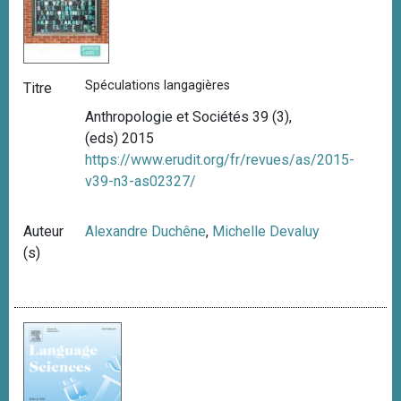
Spéculations langagières
Titre
Anthropologie et Sociétés 39 (3),
(eds) 2015
https://www.erudit.org/fr/revues/as/2015-
v39-n3-as02327/
Auteur
Alexandre Duchêne
,
Michelle Devaluy
(s)