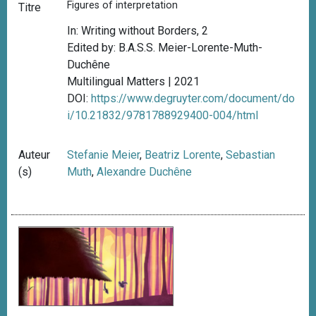
Figures of interpretation
Titre
In: Writing without Borders, 2
Edited by: B.A.S.S. Meier-Lorente-Muth-
Duchêne
Multilingual Matters | 2021
DOI:
https://www.degruyter.com/document/do
i/10.21832/9781788929400-004/html
Auteur
Stefanie Meier
,
Beatriz Lorente
,
Sebastian
(s)
Muth
,
Alexandre Duchêne