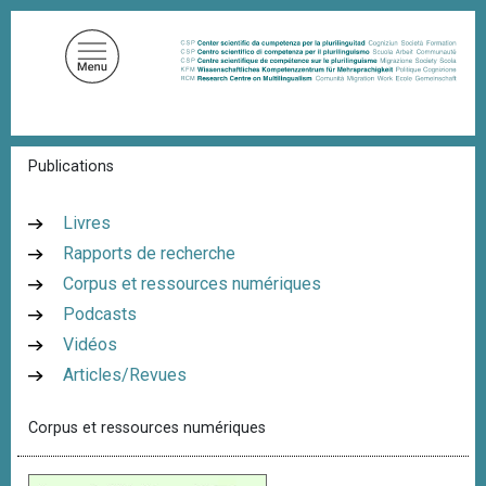
A
l
l
e
r
a
F
Publications
u
i
c
l
d
o
Livres
'
n
Rapports de recherche
A
t
r
Corpus et ressources numériques
i
e
a
Podcasts
n
n
Vidéos
u
e
Articles/Revues
p
r
Corpus et ressources numériques
i
n
c