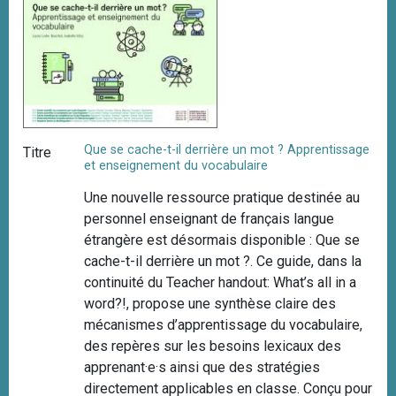
i
p
a
l
Que se cache-t-il derrière un mot ? Apprentissage
Titre
et enseignement du vocabulaire
Une nouvelle ressource pratique destinée au
personnel enseignant de français langue
étrangère est désormais disponible : Que se
cache-t-il derrière un mot ?. Ce guide, dans la
continuité du Teacher handout: What’s all in a
word?!, propose une synthèse claire des
mécanismes d’apprentissage du vocabulaire,
des repères sur les besoins lexicaux des
apprenant·e·s ainsi que des stratégies
directement applicables en classe. Conçu pour