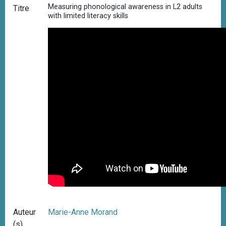
Measuring phonological awareness in L2 adults
Titre
i
with limited literacy skills
p
a
l
Auteur
Marie-Anne Morand
(s)