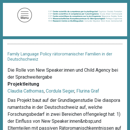
D
i
r
e
k
t
P
z
f
u
a
Family Language Policy rätoromanischer Familien in der
d
m
Deutschschweiz
n
I
a
Die Rolle von New Speaker:innen und Child Agency bei
n
v
der Sprachweitergabe
i
h
g
Projektleitung
a
a
Claudia Cathomas
,
Cordula Seger
,
Flurina Graf
l
t
i
Das Projekt baut auf der Grundlagenstudie Die diaspora
t
o
rumantscha in der Deutschschweiz auf, welche
n
Forschungsbedarf in zwei Bereichen offengelegt hat: 1)
der Einfluss von New Speaker:innen&nbsp;und
Elternteilen mit passiven Rätoromanischkenntnissen auf