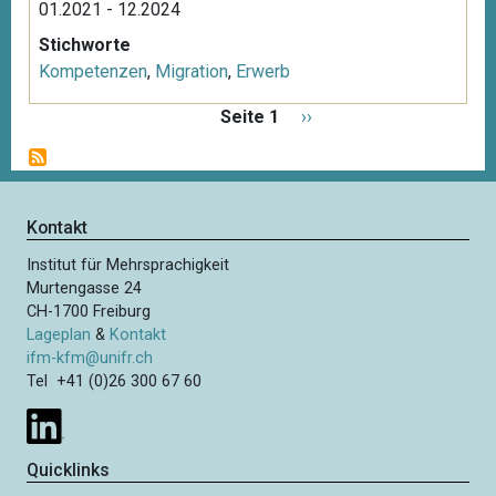
01.2021 - 12.2024
Stichworte
Kompetenzen
,
Migration
,
Erwerb
S
Seite 1
N
››
e
ä
i
c
t
h
e
s
Kontakt
n
t
n
Institut für Mehrsprachigkeit
e
u
Murtengasse 24
S
m
CH-1700 Freiburg
e
m
Lageplan
&
Kontakt
i
e
ifm-kfm@unifr.ch
t
Tel +41 (0)26 300 67 60
r
i
e
e
r
Quicklinks
u