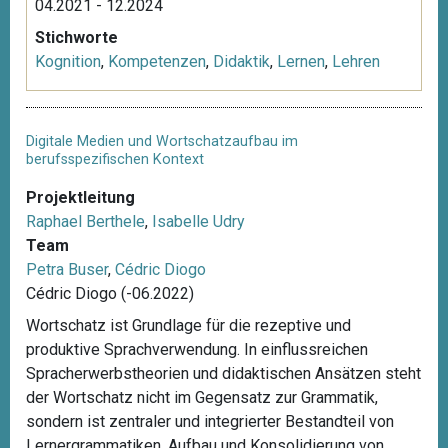
04.2021 - 12.2024
Stichworte
Kognition
,
Kompetenzen
,
Didaktik
,
Lernen
,
Lehren
Digitale Medien und Wortschatzaufbau im
berufsspezifischen Kontext
Projektleitung
Raphael Berthele
,
Isabelle Udry
Team
Petra Buser
,
Cédric Diogo
Cédric Diogo (-06.2022)
Wortschatz ist Grundlage für die rezeptive und
produktive Sprachverwendung. In einflussreichen
Spracherwerbstheorien und didaktischen Ansätzen steht
der Wortschatz nicht im Gegensatz zur Grammatik,
sondern ist zentraler und integrierter Bestandteil von
Lernergrammatiken. Aufbau und Konsolidierung von