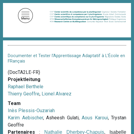
D
i
r
e
k
t
P
z
f
u
a
Documenter et Tester l’Apprentissage Adaptatif à L'École en
d
m
FRançais
n
I
a
(DocTA2LE-FR)
n
v
Projektleitung
i
h
g
Raphael Berthele
a
a
Thierry Geoffre
,
Lionel Alvarez
l
t
i
Team
t
o
Inès Plessis-Ouzariah
n
Karim Aebischer
, Asheesh Gulati,
Aous Karoui
, Trystan
Geoffre
Partenaires
:
Nathalie Dherbey-Chapuis
, Isabelle