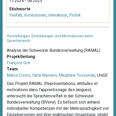
11.2024 - 06.2025
Stichworte
Vielfalt
,
Institutionen
,
Interaktion
,
Politik
Vorstellungen, Einstellungen und Motivationen beim
Spracherwerb
Analyse der Schweizer Bundesverwaltung (RAMAL)
Projektleitung
François Grin
Team
Marco Civico
,
Ilaria Masiero
,
Méghane Tossonian
, UniGE
Das Projekt RAMAL (Représentations, attitudes et
motivations dans l’apprentissage des langues)
untersucht die Sprachenvielfalt in der Schweizer
Bundesverwaltung (BVerw). Es befasst sich anhand
individueller Kompetenzen mit der Mehrsprachigkeit von
Einzelpersonen und ihrer praktischen Umsetzung, strebt