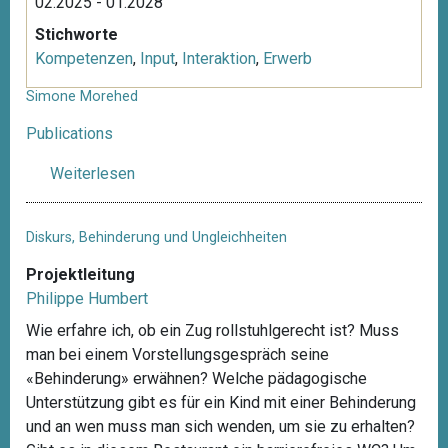
02.2025 - 01.2028
Stichworte
Kompetenzen
,
Input
,
Interaktion
,
Erwerb
Simone Morehed
Publications
Weiterlesen
ü
b
e
Diskurs, Behinderung und Ungleichheiten
r
S
Projektleitung
i
Philippe Humbert
m
Wie erfahre ich, ob ein Zug rollstuhlgerecht ist? Muss
o
man bei einem Vorstellungsgespräch seine
n
«Behinderung» erwähnen? Welche pädagogische
e
Unterstützung gibt es für ein Kind mit einer Behinderung
M
und an wen muss man sich wenden, um sie zu erhalten?
o