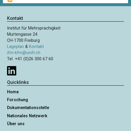
i
r
c
t
T
h
e
h
s
Kontakt
n
o
t
n
Institut für Mehrsprachigkeit
m
e
u
Murtengasse 24
a
S
m
CH-1700 Freiburg
s
e
m
Lageplan
&
Kontakt
S
i
e
ifm-kfm@unifr.ch
t
t
Tel +41 (0)26 300 67 60
r
i
u
e
e
d
r
e
Quicklinks
u
r
n
Home
g
Forschung
Dokumentationsstelle
Nationales Netzwerk
Über uns