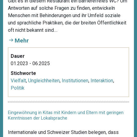
Gibt es in diesem Restaurant ein barrierefreies WC? Um
r
Antworten auf solche Fragen zu finden, entwickeln
e
Menschen mit Behinderungen und ihr Umfeld soziale
h
und sprachliche Praktiken, die der breiten Öffentlichkeit
e
oft nicht bekannt sind....
d
Mehr
Dauer
01.2023 - 06.2025
Stichworte
Vielfalt
,
Ungleichheiten
,
Institutionen
,
Interaktion
,
Politik
Eingewöhnung in Kitas mit Kindern und Eltern mit geringen
Kenntnissen der Lokalsprache
Internationale und Schweizer Studien belegen, dass