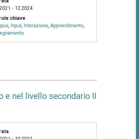
rata
2021 - 12.2024
role chiave
rpus
,
Input
,
Interazione
,
Apprendimento
,
segnamento
 e nel livello secondario II
rata
2021 - 10.2022