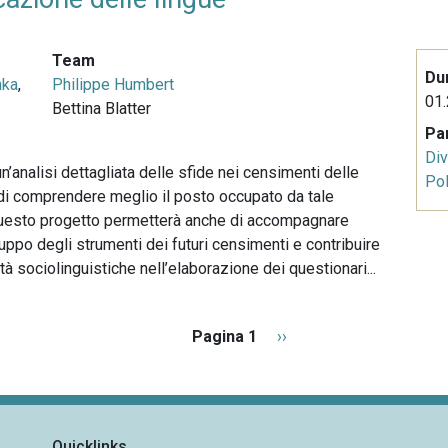
Team
Du
nka
,
Philippe Humbert
01.
Bettina Blatter
Pa
Div
n’analisi dettagliata delle sfide nei censimenti delle
Pol
 di comprendere meglio il posto occupato da tale
 Questo progetto permetterà anche di accompagnare
iluppo degli strumenti dei futuri censimenti e contribuire
à sociolinguistiche nell’elaborazione dei questionari...
Pagina 1
P
››
a
g
i
n
Quicklinks