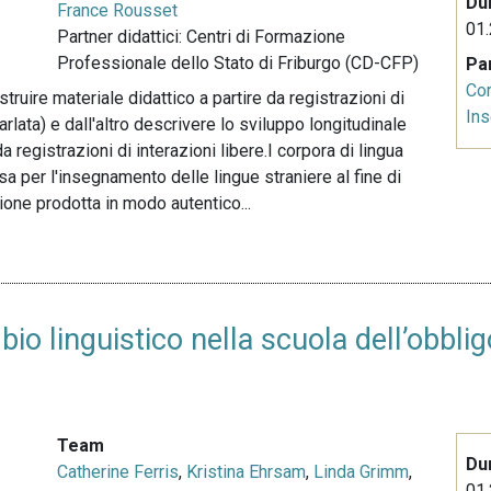
Du
France Rousset
01.
Partner didattici: Centri di Formazione
Professionale dello Stato di Friburgo (CD-CFP)
Pa
Co
truire materiale didattico a partire da registrazioni di
In
rlata) e dall'altro descrivere lo sviluppo longitudinale
 registrazioni di interazioni libere.I corpora di lingua
a per l'insegnamento delle lingue straniere al fine di
ione prodotta in modo autentico...
bio linguistico nella scuola dell’obbligo
Team
Du
Catherine Ferris
,
Kristina Ehrsam
,
Linda Grimm
,
01.