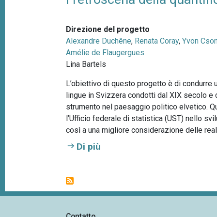
a
s
Direzione del progetto
S
Alexandre Duchêne
,
Renata Coray
,
Yvon Cso
t
Amélie de Flaugergues
u
Lina Bartels
d
e
L’obiettivo di questo progetto è di condurre u
r
lingue in Svizzera condotti dal XIX secolo e
strumento nel paesaggio politico elvetico.
l’Ufficio federale di statistica (UST) nello sv
così a una migliore considerazione delle realt
Di più
P
a
g
i
n
a
Contatto