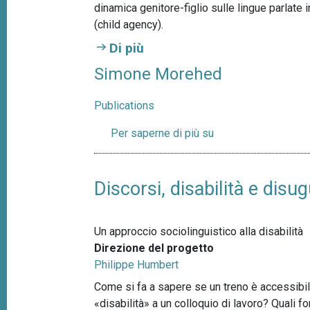
p
dinamica genitore-figlio sulle lingue parlate 
n
(child agency).
a
c
i
Di più
n
p
e
Simone Morehed
a
l
Publications
e
Per saperne di più su
S
i
m
o
Discorsi, disabilità e disu
n
e
Un approccio sociolinguistico alla disabilità
M
Direzione del progetto
o
Philippe Humbert
r
e
Come si fa a sapere se un treno è accessibile
h
«disabilità» a un colloquio di lavoro? Quali