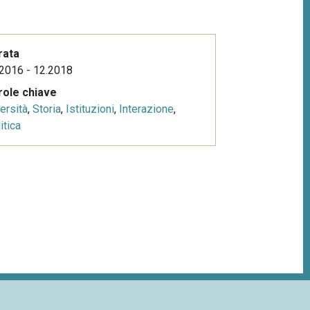
rata
2016 - 12.2018
role chiave
ersità
,
Storia
,
Istituzioni
,
Interazione
,
itica