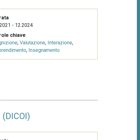
rata
2021 - 12.2024
role chiave
gnizione
,
Valutazione
,
Interazione
,
prendimento
,
Insegnamento
e (DICOI)