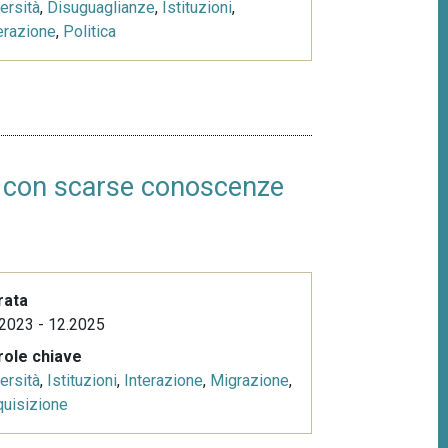
ersità
,
Disuguaglianze
,
Istituzioni
,
erazione
,
Politica
ri con scarse conoscenze
rata
2023 - 12.2025
role chiave
ersità
,
Istituzioni
,
Interazione
,
Migrazione
,
uisizione