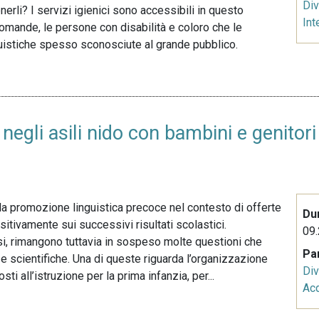
Div
nerli? I servizi igienici sono accessibili in questo
Int
domande, le persone con disabilità e coloro che le
guistiche spesso sconosciute al grande pubblico.
 negli asili nido con bambini e genito
 la promozione linguistica precoce nel contesto di offerte
Du
ositivamente sui successivi risultati scolastici.
09.
ssi, rimangono tuttavia in sospeso molte questioni che
Pa
scientifiche. Una di queste riguarda l’organizzazione
Div
ti all’istruzione per la prima infanzia, per...
Acq