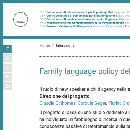
S
a
l
t
a
a
B
l
Home
Interazione
IT
r
c
FR
o
i
n
DE
c
Family language policy de
t
RM
i
e
EN
n
o
Il ruolo di new speaker e child agency nella 
u
l
Direzione del progetto
t
Claudia Cathomas
,
Cordula Seger
,
Flurina Gra
e
o
Il progetto si basa su uno studio dedicato al
d
p
ha individuato un fabbisogno di ricerca in due
r
i
conoscenze passive di retoromancio sulla pratic
i