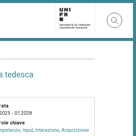
ra tedesca
rata
2025 - 01.2028
role chiave
mpetenze
,
Input
,
Interazione
,
Acquisizione