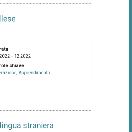
llese
rata
2022 - 12.2022
role chiave
erazione
,
Apprendimento
lingua straniera