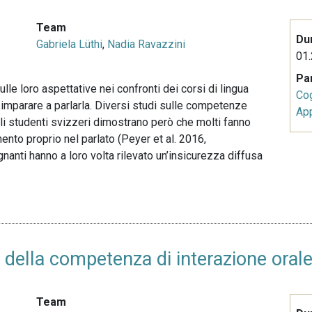
Team
Du
Gabriela Lüthi
,
Nadia Ravazzini
01.
Pa
lle loro aspettative nei confronti dei corsi di lingua
Co
 imparare a parlarla. Diversi studi sulle competenze
Ap
i studenti svizzeri dimostrano però che molti fanno
mento proprio nel parlato (Peyer et al. 2016,
anti hanno a loro volta rilevato un’insicurezza diffusa
o della competenza di interazione oral
Team