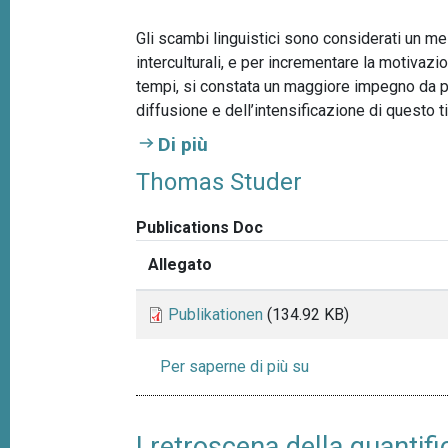
Gli scambi linguistici sono considerati un 
interculturali, e per incrementare la motivazi
tempi, si constata un maggiore impegno da par
diffusione e dell’intensificazione di questo tip
Di più
Thomas Studer
Publications Doc
Allegato
Publikationen
(134.92 KB)
Per saperne di più su
T
h
o
m
I retroscena della quantifi