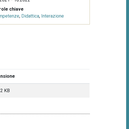
role chiave
mpetenze
,
Didattica
,
Interazione
nsione
92 KB