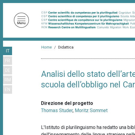
S
a
l
t
a
a
B
l
Home
Didattica
IT
r
c
FR
o
i
n
DE
c
Analisi dello stato dell’ar
t
RM
i
scuola dell’obbligo nel 
e
EN
n
o
u
l
Direzione del progetto
t
e
Thomas Studer
,
Moritz Sommet
o
d
p
r
L'Istituto di plurilinguismo ha redatto una bi
i
i
dell'insegnamento delle lingue straniere nell