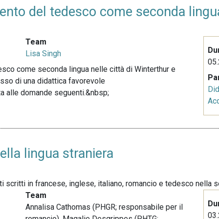
mento del tedesco come seconda lingu
Team
Du
Lisa Singh
05.
sco come seconda lingua nelle città di Winterthur e
Pa
cesso di una didattica favorevole
Did
lta alle domande seguenti.&nbsp;
Acq
ella lingua straniera
i scritti in francese, inglese, italiano, romancio e tedesco nella 
Team
Du
Annalisa Cathomas (PHGR; responsabile per il
03.
romancio), Magalie Desgrippes (PHTG;