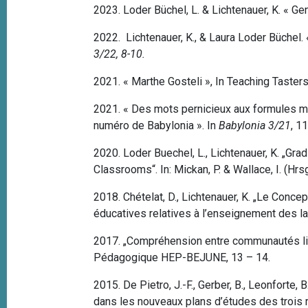
2023. Loder Büchel, L. & Lichtenauer, K. « G
2022. Lichtenauer, K., & Laura Loder Büchel.
3/22, 8-10.
2021. « Marthe Gosteli », In Teaching Taster
2021. « Des mots pernicieux aux formules mer
numéro de Babylonia ».
In
Babylonia 3/21
, 1
2020. Loder Buechel, L., Lichtenauer, K. „G
Classrooms“. In: Mickan, P. & Wallace, I. (Hrsg
2018. Chételat, D., Lichtenauer, K. „Le Conce
éducatives relatives à l’enseignement des la
2017. „Compréhension entre communautés lin
Pédagogique HEP-BEJUNE, 13 – 14.
2015.
De Pietro, J.-F., Gerber, B., Leonforte, 
dans les nouveaux plans d’études des trois r