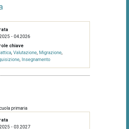
a
rata
2025 - 04.2026
role chiave
attica
,
Valutazione
,
Migrazione
,
uisizione
,
Insegnamento
scuola primaria
rata
2025 - 03.2027