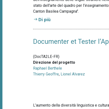
p
n
stato dell’arte del quadro per l’insegnamento 
a
c
Canton Basilea Campagna".
i
n
Di più
p
e
a
l
e
Documenter et Tester l’Ap
(DocTA2LE-FR)
Direzione del progetto
Raphael Berthele
Thierry Geoffre
,
Lionel Alvarez
L’aumento della diversità linguistica e cultur