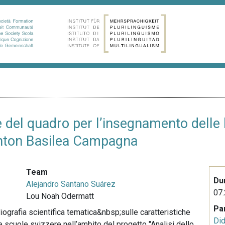
te del quadro per l’insegnamento delle 
Canton Basilea Campagna
Team
Du
Alejandro Santano Suárez
07.
Lou Noah Odermatt
Pa
bliografia scientifica tematica&nbsp;sulle caratteristiche
Did
e scuole svizzere nell’ambito del progetto "Analisi dello