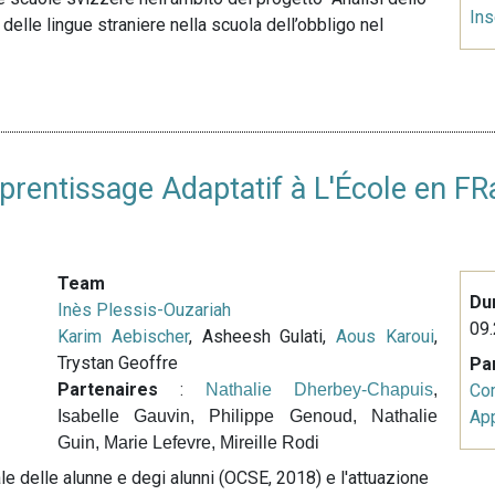
In
delle lingue straniere nella scuola dell’obbligo nel
prentissage Adaptatif à L'École en FR
Team
Du
Inès Plessis-Ouzariah
09.
Karim Aebischer
, Asheesh Gulati,
Aous Karoui
,
Trystan Geoffre
Pa
Partenaires
:
Nathalie Dherbey-Chapuis
,
Co
Isabelle Gauvin, Philippe Genoud, Nathalie
Ap
Guin, Marie Lefevre, Mireille Rodi
ale delle alunne e degi alunni (OCSE, 2018) e l'attuazione