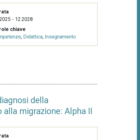
rata
2025 - 12.2028
role chiave
mpetenze
,
Didattica
,
Insegnamento
diagnosi della
alla migrazione: Alpha II
rata