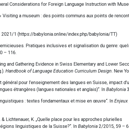
eneral Considerations for Foreign Language Instruction with Muse
« Visiting a museum : des points communs aux points de rencont
s 2021/1 (https://babylonia.online/index.php/babylonia/TT)
nicieuses. Pratiques inclusives et signalisation du genre: quels
10 – 116.
rading and Gathering Evidence in Swiss Elementary and Lower Se
.).
Handbook of Language Education Curriculum Design
.
New Yo
pt général pour l’enseignement des langues en Suisse, impact d’u
ngues étrangères (langues nationales et anglais)“. In
Babylonia
3
guistiques : textes fondamentaux et mise en œuvre“. In
Enjeux
B. & Lichtenauer, K.
„Quelle place pour les approches plurielles
égions linguistiques de la Suisse?“. In
Babylonia
2/2015, 59 – 6