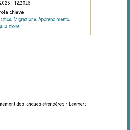
2025 - 12.2026
role chiave
attica
,
Migrazione
,
Apprendimento
,
uisizione
ignement des langues étrangères / Learners