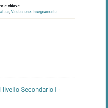
role chiave
attica
,
Valutazione
,
Insegnamento
livello Secondario I -