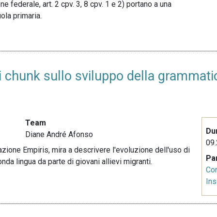
e federale, art. 2 cpv. 3, 8 cpv. 1 e 2) portano a una
ola primaria.
dei chunk sullo sviluppo della grammat
Team
Du
Diane André Afonso
09.
azione Empiris, mira a descrivere l'evoluzione dell'uso di
Pa
da lingua da parte di giovani allievi migranti.
Co
In