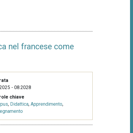
ica nel francese come
rata
2025 - 08.2028
role chiave
rpus
,
Didattica
,
Apprendimento
,
segnamento