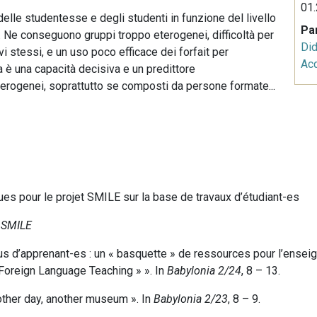
01.
 delle studentesse e degli studenti in funzione del livello
Pa
e. Ne conseguono gruppi troppo eterogenei, difficoltà per
Did
evi stessi, e un uso poco efficace dei forfait per
Acq
 è una capacità decisiva e un predittore
eterogenei, soprattutto se composti da persone formate...
ues pour le projet SMILE sur la base de travaux d’étudiant-es
 SMILE
pus d’apprenant-es : un « basquette » de ressources pour l’ense
 Foreign Language Teaching » ». In
Babylonia 2/24
, 8 – 13.
nother day, another museum ». In
Babylonia 2/23
, 8 – 9.