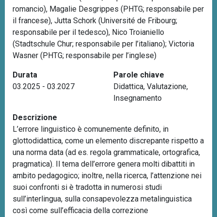
romancio), Magalie Desgrippes (PHTG; responsabile per
n
il francese), Jutta Schork (Université de Fribourg;
c
responsabile per il tedesco), Nico Troianiello
i
(Stadtschule Chur; responsabile per l’italiano); Victoria
p
Wasner (PHTG; responsabile per l’inglese)
a
l
Durata
Parole chiave
e
03.2025 - 03.2027
Didattica
,
Valutazione
,
Insegnamento
Descrizione
L’errore linguistico è comunemente definito, in
glottodidattica, come un elemento discrepante rispetto a
una norma data (ad es. regola grammaticale, ortografica,
pragmatica). Il tema dell’errore genera molti dibattiti in
ambito pedagogico; inoltre, nella ricerca, l’attenzione nei
suoi confronti si è tradotta in numerosi studi
sull’interlingua, sulla consapevolezza metalinguistica
così come sull’efficacia della correzione