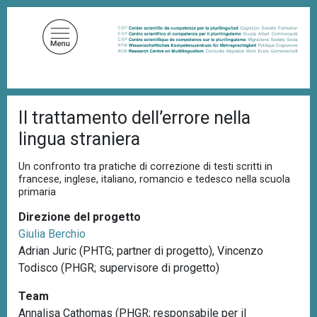
S
a
l
t
a
a
B
l
Il trattamento dell’errore nella
r
c
i
lingua straniera
c
o
i
n
o
Un confronto tra pratiche di correzione di testi scritti in
t
l
francese, inglese, italiano, romancio e tedesco nella scuola
e
primaria
e
d
n
i
Direzione del progetto
u
p
Giulia Berchio
a
t
Adrian Juric (PHTG; partner di progetto), Vincenzo
n
o
e
Todisco (PHGR; supervisore di progetto)
p
Team
r
Annalisa Cathomas (PHGR; responsabile per il
i