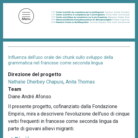
S
a
l
t
a
a
B
l
r
c
i
Influenza dell'uso orale dei chunk sullo sviluppo della
c
o
grammatica nel francese come seconda lingua
i
n
o
Direzione del progetto
t
l
Nathalie Dherbey Chapuis
,
Anita Thomas
e
e
d
Team
n
i
Diane André Afonso
u
p
a
Il presente progetto, cofinanziato dalla Fondazione
t
n
Empiris, mira a descrivere l'evoluzione dell'uso di cinque
o
e
verbi frequenti in francese come seconda lingua da
p
parte di giovani allievi migranti.
r
i