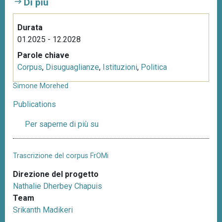
Di più
Durata
01.2025 - 12.2028
Parole chiave
Corpus
,
Disuguaglianze
,
Istituzioni
,
Politica
Simone Morehed
Publications
Per saperne di più su
S
i
m
Trascrizione del corpus FrOMi
o
n
Direzione del progetto
e
Nathalie Dherbey Chapuis
M
Team
o
Srikanth Madikeri
r