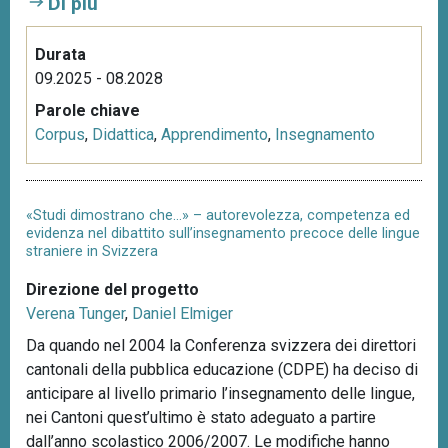
Di più
n
c
Durata
i
09.2025 - 08.2028
p
Parole chiave
a
Corpus
,
Didattica
,
Apprendimento
,
Insegnamento
l
e
«Studi dimostrano che…» – autorevolezza, competenza ed
evidenza nel dibattito sull’insegnamento precoce delle lingue
straniere in Svizzera
Direzione del progetto
Verena Tunger
,
Daniel Elmiger
Da quando nel 2004 la Conferenza svizzera dei direttori
cantonali della pubblica educazione (CDPE) ha deciso di
anticipare al livello primario l’insegnamento delle lingue,
nei Cantoni quest’ultimo è stato adeguato a partire
dall’anno scolastico 2006/2007. Le modifiche hanno