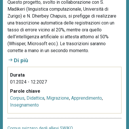
Questo progetto, svolto in collaborazione con S.
e
Madikeri (linguistica computazionale, Università di
h
Zurigo) e N. Dherbey Chapuis, si prefigge di realizzare
e
una trascrizione automatica delle registrazioni con un
d
tasso di errore vicino al 20%, mentre ora quello
dell’intelligenza artificiale si attesta attorno al 50%
(Whisper, Microsoft ecc.). Le trascrizioni saranno
corrette a mano in un secondo momento.
Di più
Durata
01.2024 - 12.2027
Parole chiave
Corpus
,
Didattica
,
Migrazione
,
Apprendimento
,
Insegnamento
Corpus svizzero degli allievi SWIKO