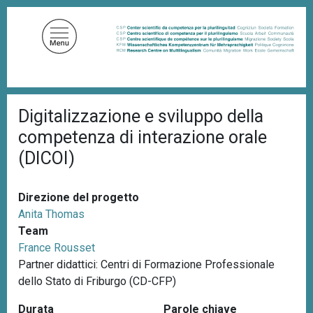
S
a
l
t
a
a
B
l
Digitalizzazione e sviluppo della
r
c
i
competenza di interazione orale
c
o
i
(DICOI)
n
o
t
l
e
e
Direzione del progetto
d
n
i
Anita Thomas
u
p
Team
a
t
France Rousset
n
o
e
Partner didattici: Centri di Formazione Professionale
p
dello Stato di Friburgo (CD-CFP)
r
Durata
Parole chiave
i