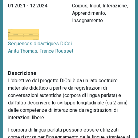
01.2021 - 12.2024
Corpus
,
Input
,
Interazione
,
n
Apprendimento
,
c
Insegnamento
i
p
a
l
Séquences didactiques DiCoi
e
Anita Thomas
,
France Rousset
Descrizione
L'obiettivo del progetto DiCoi è da un lato costruire
materiale didattico a partire da registrazioni di
conversazioni autentiche (corpora di lingua parlata) e
dall'altro descrivere lo sviluppo longitudinale (su 2 anni)
delle competenze di interazione da registrazioni di
interazioni libere.
I corpora di lingua parlata possono essere utilizzati
come risorsa per l'insegnamento delle lingue straniere al