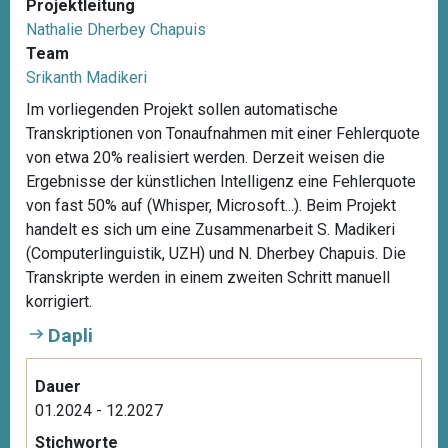
S
Projektleitung
i
Nathalie Dherbey Chapuis
m
Team
o
Srikanth Madikeri
n
Im vorliegenden Projekt sollen automatische
e
Transkriptionen von Tonaufnahmen mit einer Fehlerquote
M
von etwa 20% realisiert werden. Derzeit weisen die
o
Ergebnisse der künstlichen Intelligenz eine Fehlerquote
r
von fast 50% auf (Whisper, Microsoft...). Beim Projekt
e
handelt es sich um eine Zusammenarbeit S. Madikeri
h
(Computerlinguistik, UZH) und N. Dherbey Chapuis. Die
e
Transkripte werden in einem zweiten Schritt manuell
d
korrigiert.
Dapli
Dauer
01.2024 - 12.2027
Stichworte