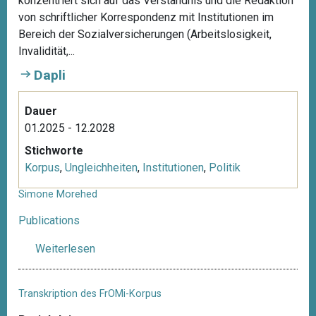
konzentriert sich auf das Verständnis und die Redaktion
von schriftlicher Korrespondenz mit Institutionen im
Bereich der Sozialversicherungen (Arbeitslosigkeit,
Invalidität,...
Dapli
Dauer
01.2025 - 12.2028
Stichworte
Korpus
,
Ungleichheiten
,
Institutionen
,
Politik
Simone Morehed
Publications
Weiterlesen
ü
b
e
Transkription des FrOMi-Korpus
r