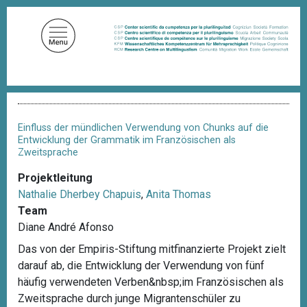
D
i
r
e
k
t
P
z
f
u
a
Einfluss der mündlichen Verwendung von Chunks auf die
d
m
Entwicklung der Grammatik im Französischen als
n
Zweitsprache
I
a
n
v
Projektleitung
i
h
Nathalie Dherbey Chapuis
,
Anita Thomas
g
a
a
Team
l
t
Diane André Afonso
i
t
o
Das von der Empiris-Stiftung mitfinanzierte Projekt zielt
n
darauf ab, die Entwicklung der Verwendung von fünf
häufig verwendeten Verben&nbsp;im Französischen als
Zweitsprache durch junge Migrantenschüler zu